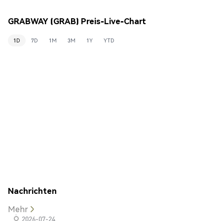
GRABWAY (GRAB) Preis-Live-Chart
1D
7D
1M
3M
1Y
YTD
Nachrichten
Mehr
2026-07-24