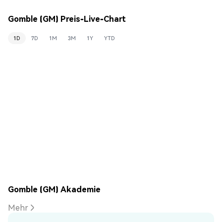
Gomble (GM) Preis-Live-Chart
1D
7D
1M
3M
1Y
YTD
Gomble (GM) Akademie
Mehr