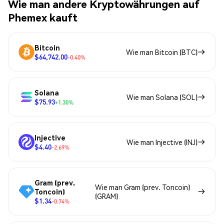
Wie man andere Kryptowährungen auf
Phemex kauft
Bitcoin
Wie man Bitcoin (BTC)
$64,742.00
-0.40%
Solana
Wie man Solana (SOL)
$75.93
+1.30%
Injective
Wie man Injective (INJ)
$4.40
-2.69%
Gram (prev.
Wie man Gram (prev. Toncoin)
Toncoin)
(GRAM)
$1.34
-0.74%