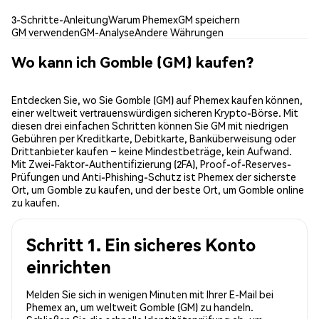
3-Schritte-Anleitung
Warum Phemex
GM speichern
GM verwenden
GM-Analyse
Andere Währungen
Wo kann ich Gomble (GM) kaufen?
Entdecken Sie, wo Sie Gomble (GM) auf Phemex kaufen können,
einer weltweit vertrauenswürdigen sicheren Krypto-Börse. Mit
diesen drei einfachen Schritten können Sie GM mit niedrigen
Gebühren per Kreditkarte, Debitkarte, Banküberweisung oder
Drittanbieter kaufen – keine Mindestbeträge, kein Aufwand.
Mit Zwei-Faktor-Authentifizierung (2FA), Proof-of-Reserves-
Prüfungen und Anti-Phishing-Schutz ist Phemex der sicherste
Ort, um Gomble zu kaufen, und der beste Ort, um Gomble online
zu kaufen.
Schritt 1. Ein sicheres Konto
einrichten
Melden Sie sich in wenigen Minuten mit Ihrer E-Mail bei
Phemex an, um weltweit Gomble (GM) zu handeln.