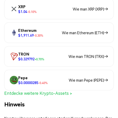
XRP
Wie man XRP (XRP)
$1.04
-0.10%
Ethereum
Wie man Ethereum (ETH)
$1,911.69
-0.30%
TRON
Wie man TRON (TRX)
$0.329792
+0.70%
Pepe
Wie man Pepe (PEPE)
$0.00000285
-0.40%
Entdecke weitere Krypto-Assets >
Hinweis