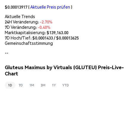
$0.00013917
(
Aktuelle Preis prüfen
)
Aktuelle Trends
24H Veränderung:
-2.70%
7D Veränderung:
-0.40%
Marktkapitalisierung:
$139,163.00
7D Hoch/Tief: $
0.0001433
/ $
0.00013625
Gemeinschaftsstimmung
--
Gluteus Maximus by Virtuals (GLUTEU) Preis-Live-
Chart
1D
7D
1M
3M
1Y
YTD