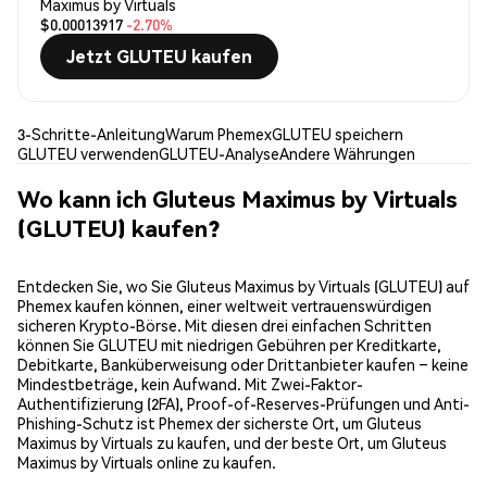
Maximus by Virtuals
$0.00013917
-2.70%
Jetzt GLUTEU kaufen
3-Schritte-Anleitung
Warum Phemex
GLUTEU speichern
GLUTEU verwenden
GLUTEU-Analyse
Andere Währungen
Wo kann ich Gluteus Maximus by Virtuals
(GLUTEU) kaufen?
Entdecken Sie, wo Sie Gluteus Maximus by Virtuals (GLUTEU) auf
Phemex kaufen können, einer weltweit vertrauenswürdigen
sicheren Krypto-Börse. Mit diesen drei einfachen Schritten
können Sie GLUTEU mit niedrigen Gebühren per Kreditkarte,
Debitkarte, Banküberweisung oder Drittanbieter kaufen – keine
Mindestbeträge, kein Aufwand. Mit Zwei-Faktor-
Authentifizierung (2FA), Proof-of-Reserves-Prüfungen und Anti-
Phishing-Schutz ist Phemex der sicherste Ort, um Gluteus
Maximus by Virtuals zu kaufen, und der beste Ort, um Gluteus
Maximus by Virtuals online zu kaufen.