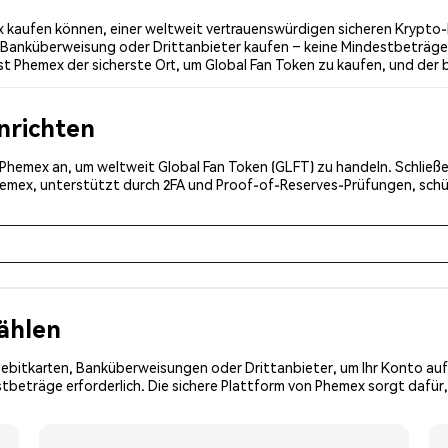
 kaufen können, einer weltweit vertrauenswürdigen sicheren Krypto-B
 Banküberweisung oder Drittanbieter kaufen – keine Mindestbeträge,
 Phemex der sicherste Ort, um Global Fan Token zu kaufen, und der b
inrichten
i Phemex an, um weltweit Global Fan Token (GLFT) zu handeln. Schließe
Phemex, unterstützt durch 2FA und Proof-of-Reserves-Prüfungen, schü
ählen
Debitkarten, Banküberweisungen oder Drittanbieter, um Ihr Konto auf
tbeträge erforderlich. Die sichere Plattform von Phemex sorgt dafür,