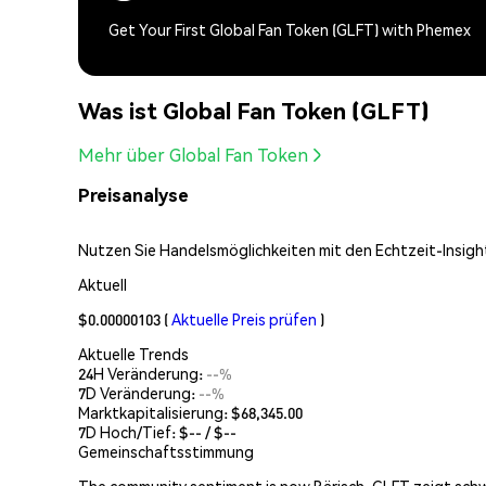
Get Your First Global Fan Token (GLFT) with Phemex
Was ist Global Fan Token (GLFT)
Mehr über Global Fan Token
Preisanalyse
Nutzen Sie Handelsmöglichkeiten mit den Echtzeit-Insight
Aktuell
$0.00000103
(
Aktuelle Preis prüfen
)
Aktuelle Trends
24H Veränderung:
--%
7D Veränderung:
--%
Marktkapitalisierung:
$68,345.00
7D Hoch/Tief: $
--
/ $
--
Gemeinschaftsstimmung
The community sentiment is now Bärisch. GLFT zeigt schw