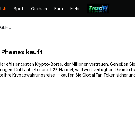
kt
Spot
Onchain
Earn
Mehr
Global Fan Token (GLFT) sicher kaufen und speichern
f Phemex kauft
r effizientesten Krypto-Börse, der Millionen vertrauen. Genießen Sie 
gen, Drittanbieter und P2P-Handel, weltweit verfügbar. Die intuiti
e Ihre Kryptowährungsreise — kaufen Sie Global Fan Token sicher und