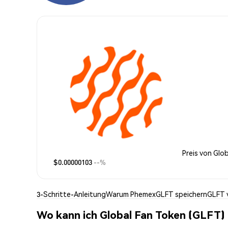
Preis von Glo
$0.00000103
--%
3-Schritte-Anleitung
Warum Phemex
GLFT speichern
GLFT 
Wo kann ich Global Fan Token (GLFT)