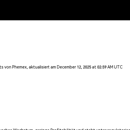
s von Phemex, aktualisiert am December 12, 2025 at 02:59 AM UTC
aches Wachstum, geringe Profitabilität und steht unter regulatoris