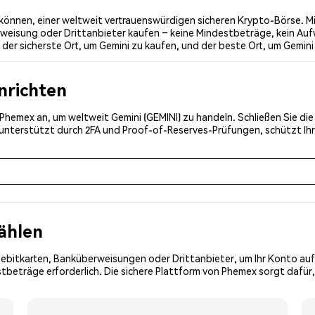
können, einer weltweit vertrauenswürdigen sicheren Krypto-Börse. Mi
weisung oder Drittanbieter kaufen – keine Mindestbeträge, kein Auf
er sicherste Ort, um Gemini zu kaufen, und der beste Ort, um Gemini 
inrichten
i Phemex an, um weltweit Gemini (GEMINI) zu handeln. Schließen Sie di
, unterstützt durch 2FA und Proof-of-Reserves-Prüfungen, schützt Ih
ählen
Debitkarten, Banküberweisungen oder Drittanbieter, um Ihr Konto auf
beträge erforderlich. Die sichere Plattform von Phemex sorgt dafür,