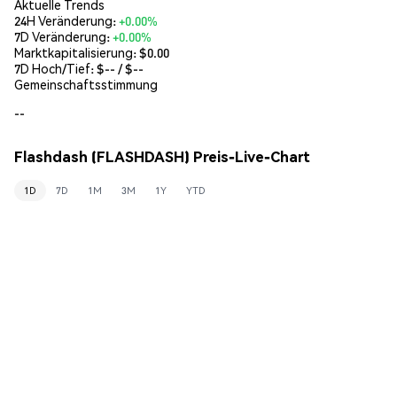
Aktuelle Trends
24H Veränderung:
+0.00%
7D Veränderung:
+0.00%
Marktkapitalisierung:
$0.00
7D Hoch/Tief: $
--
/ $
--
Gemeinschaftsstimmung
--
Flashdash (FLASHDASH) Preis-Live-Chart
1D
7D
1M
3M
1Y
YTD