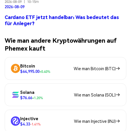
2026-08-09
|
10-15m
2026-08-09
Cardano ETF jetzt handelbar: Was bedeutet das
für Anleger?
Wie man andere Kryptowährungen auf
Phemex kauft
Bitcoin
Wie man Bitcoin (BTC)
$64,995.00
+0.40%
Solana
Wie man Solana (SOL)
$76.66
+1.20%
Injective
Wie man Injective (INJ)
$4.33
-1.41%