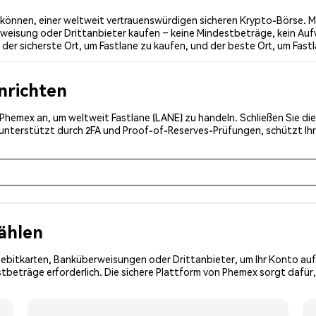
können, einer weltweit vertrauenswürdigen sicheren Krypto-Börse. Mi
weisung oder Drittanbieter kaufen – keine Mindestbeträge, kein Auf
er sicherste Ort, um Fastlane zu kaufen, und der beste Ort, um Fastl
inrichten
i Phemex an, um weltweit Fastlane (LANE) zu handeln. Schließen Sie di
, unterstützt durch 2FA und Proof-of-Reserves-Prüfungen, schützt Ih
ählen
Debitkarten, Banküberweisungen oder Drittanbieter, um Ihr Konto auf
tbeträge erforderlich. Die sichere Plattform von Phemex sorgt dafür,