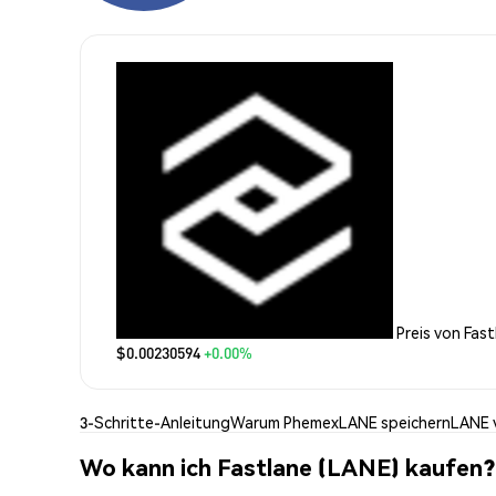
Preis von Fas
$0.00230594
+0.00%
3-Schritte-Anleitung
Warum Phemex
LANE speichern
LANE 
Wo kann ich Fastlane (LANE) kaufen?