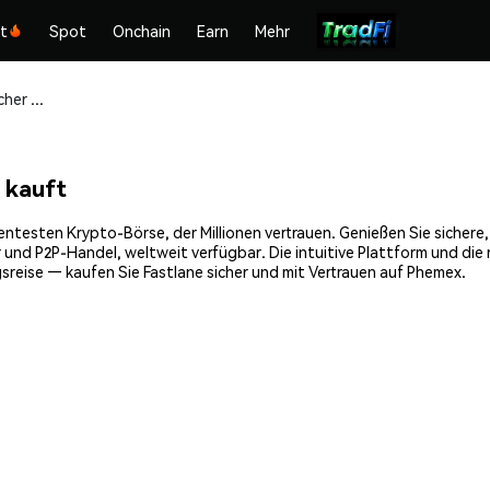
kt
Spot
Onchain
Earn
Mehr
Fastlane (LANE) sicher kaufen und speichern
 kauft
entesten Krypto-Börse, der Millionen vertrauen. Genießen Sie sichere
 und P2P-Handel, weltweit verfügbar. Die intuitive Plattform und di
reise — kaufen Sie Fastlane sicher und mit Vertrauen auf Phemex.