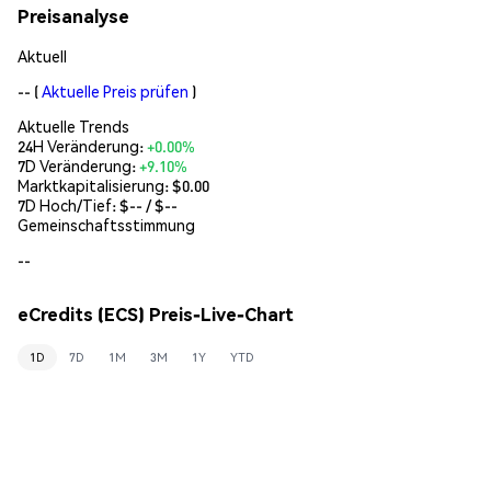
Preisanalyse
Aktuell
--
(
Aktuelle Preis prüfen
)
Aktuelle Trends
24H Veränderung:
+0.00%
7D Veränderung:
+9.10%
Marktkapitalisierung:
$0.00
7D Hoch/Tief: $
--
/ $
--
Gemeinschaftsstimmung
--
eCredits (ECS) Preis-Live-Chart
1D
7D
1M
3M
1Y
YTD