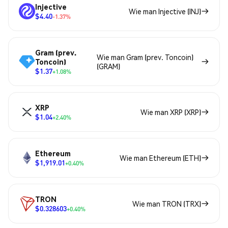
Injective
Wie man Injective (INJ)
$4.40
-1.37%
Gram (prev.
Wie man Gram (prev. Toncoin)
Toncoin)
(GRAM)
$1.37
+1.08%
XRP
Wie man XRP (XRP)
$1.04
+2.40%
Ethereum
Wie man Ethereum (ETH)
$1,919.01
+0.40%
TRON
Wie man TRON (TRX)
$0.328603
+0.40%