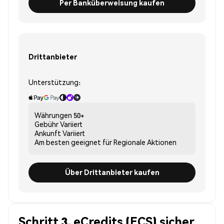
Per Banküberweisung kaufen
Drittanbieter
Unterstützung:
Währungen
50+
Gebühr
Variiert
Ankunft
Variiert
Am besten geeignet für
Regionale Aktionen
Über Drittanbieter kaufen
Schritt 3. eCredits (ECS) sicher