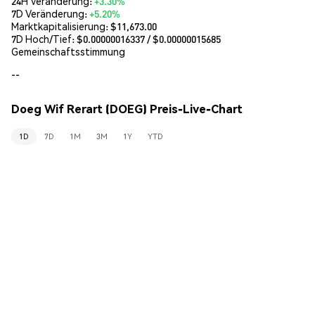
24H Veränderung:
+3.30%
7D Veränderung:
+5.20%
Marktkapitalisierung:
$11,673.00
7D Hoch/Tief: $
0.00000016337
/ $
0.00000015685
Gemeinschaftsstimmung
--
Doeg Wif Rerart (DOEG) Preis-Live-Chart
1D
7D
1M
3M
1Y
YTD