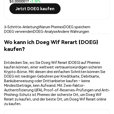
$0.00000017
+3.30%
Jetzt DOEG kaufen
3-Schritte-Anleitung
Warum Phemex
DOEG speichern
DOEG verwenden
DOEG-Analyse
Andere Währungen
Wo kann ich Doeg Wif Rerart (DOEG)
kaufen?
Entdecken Sie, wo Sie Doeg Wif Rerart (DOEG) auf Phemex
kaufen können, einer weltweit vertrauenswürdigen sicheren
Krypto-Börse. Mit diesen drei einfachen Schritten können Sie
DOEG mit niedrigen Gebühren per Kreditkarte, Debitkarte,
Banküberweisung oder Drittanbieter kaufen – keine
Mindestbeträge, kein Aufwand. Mit Zwei-Faktor-
Authentifizierung (2FA), Proof-of-Reserves-Prüfungen und Anti-
Phishing-Schutz ist Phemex der sicherste Ort, um Doeg Wif
Rerart zu kaufen, und der beste Ort, um Doeg Wif Rerart online
zu kaufen.