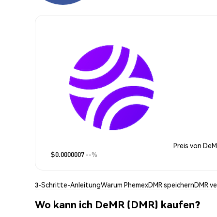
Preis von De
$0.0000007
--%
3-Schritte-Anleitung
Warum Phemex
DMR speichern
DMR v
Wo kann ich DeMR (DMR) kaufen?