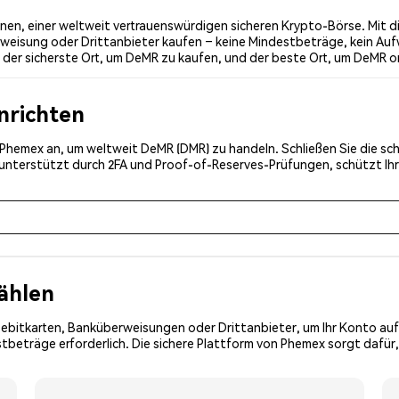
en, einer weltweit vertrauenswürdigen sicheren Krypto-Börse. Mit di
weisung oder Drittanbieter kaufen – keine Mindestbeträge, kein Auf
der sicherste Ort, um DeMR zu kaufen, und der beste Ort, um DeMR on
inrichten
ei Phemex an, um weltweit DeMR (DMR) zu handeln. Schließen Sie die sc
, unterstützt durch 2FA und Proof-of-Reserves-Prüfungen, schützt Ih
ählen
Debitkarten, Banküberweisungen oder Drittanbieter, um Ihr Konto auf
tbeträge erforderlich. Die sichere Plattform von Phemex sorgt dafür,