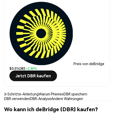
Preis von deBridge
$0.014383
+2.80%
Jetzt DBR kaufen
3-Schritte-Anleitung
Warum Phemex
DBR speichern
DBR verwenden
DBR-Analyse
Andere Währungen
Wo kann ich deBridge (DBR) kaufen?