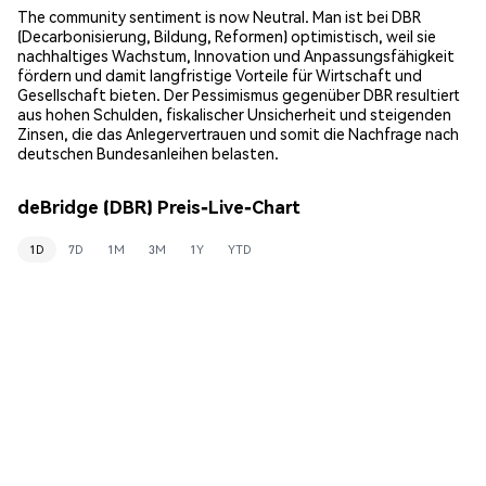
The community sentiment is now Neutral. Man ist bei DBR
(Decarbonisierung, Bildung, Reformen) optimistisch, weil sie
nachhaltiges Wachstum, Innovation und Anpassungsfähigkeit
fördern und damit langfristige Vorteile für Wirtschaft und
Gesellschaft bieten. Der Pessimismus gegenüber DBR resultiert
aus hohen Schulden, fiskalischer Unsicherheit und steigenden
Zinsen, die das Anlegervertrauen und somit die Nachfrage nach
deutschen Bundesanleihen belasten.
deBridge (DBR) Preis-Live-Chart
1D
7D
1M
3M
1Y
YTD