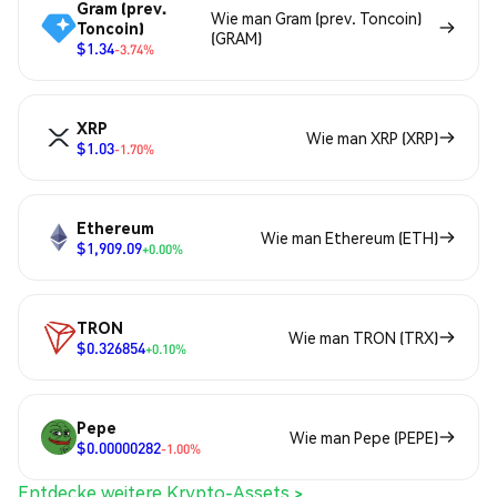
Gram (prev.
Wie man Gram (prev. Toncoin)
Toncoin)
(GRAM)
$1.34
-3.74%
XRP
Wie man XRP (XRP)
$1.03
-1.70%
Ethereum
Wie man Ethereum (ETH)
$1,909.09
+0.00%
TRON
Wie man TRON (TRX)
$0.326854
+0.10%
Pepe
Wie man Pepe (PEPE)
$0.00000282
-1.00%
Entdecke weitere Krypto-Assets >