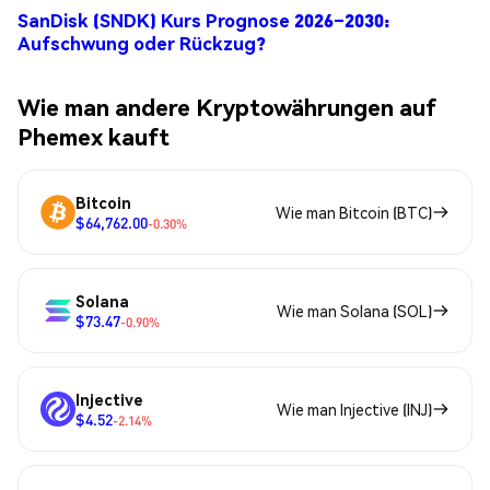
SanDisk (SNDK) Kurs Prognose 2026–2030:
Aufschwung oder Rückzug?
Wie man andere Kryptowährungen auf
Phemex kauft
Bitcoin
Wie man Bitcoin (BTC)
$64,762.00
-0.30%
Solana
Wie man Solana (SOL)
$73.47
-0.90%
Injective
Wie man Injective (INJ)
$4.52
-2.14%