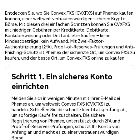
Entdecken Sie, wo Sie Convex FXS (CVXFXS) auf Phemex kaufen
können, einer weltweit vertrauenswürdigen sicheren Krypto-
Börse. Mit diesen drei einfachen Schritten können Sie CVXFXS
mit niedrigen Gebühren per Kreditkarte, Debitkarte,
Banküberweisung oder Drittanbieter kaufen – keine
Mindestbeträge, kein Aufwand. Mit Zwei-Faktor-
Authentifizierung (2FA), Proof-of-Reserves-Prüfungen und Anti-
Phishing-Schutz ist Phemex der sicherste Ort, um Convex FXS zu
kaufen, und der beste Ort, um Convex FXS online zu kaufen.
Schritt 1. Ein sicheres Konto
einrichten
Melden Sie sich in wenigen Minuten mit Ihrer E-Mail bei
Phemex an, um weltweit Convex FXS (CVXFXS) zu
handeln. Schließen Sie die schnelle Identitätsprüfung ab,
um sofortige Käufe freizuschalten. Die sichere
Registrierung von Phemex, unterstützt durch 2FA und
Proof-of-Reserves-Prüfungen, schützt Ihr Konto von
Anfang an und macht es zu einer vertrauenswürdigen
Börse.