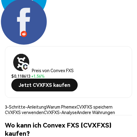
Teilen:
Preis von Convex FXS
$0.118613
+1.56%
Jetzt CVXFXS kaufen
3-Schritte-Anleitung
Warum Phemex
CVXFXS speichern
CVXFXS verwenden
CVXFXS-Analyse
Andere Währungen
Wo kann ich Convex FXS (CVXFXS)
kaufen?