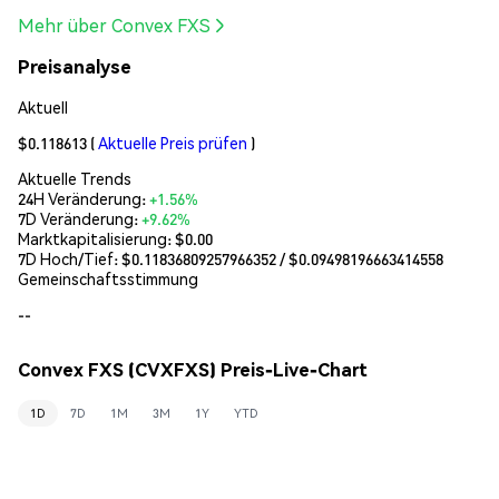
Mehr über Convex FXS
Preisanalyse
Aktuell
$0.118613
(
Aktuelle Preis prüfen
)
Aktuelle Trends
24H Veränderung:
+1.56%
7D Veränderung:
+9.62%
Marktkapitalisierung:
$0.00
7D Hoch/Tief: $
0.11836809257966352
/ $
0.09498196663414558
Gemeinschaftsstimmung
--
Convex FXS (CVXFXS) Preis-Live-Chart
1D
7D
1M
3M
1Y
YTD