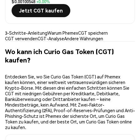
$0.00100548
+0.00%
Jetzt CGT kaufen
3-Schritte-Anleitung
Warum Phemex
CGT speichern
CGT verwenden
CGT-Analyse
Andere Währungen
Wo kann ich Curio Gas Token (CGT)
kaufen?
Entdecken Sie, wo Sie Curio Gas Token (CGT) auf Phemex
kaufen können, einer weltweit vertrauenswürdigen sicheren
Krypto-Börse. Mit diesen drei einfachen Schritten können Sie
CGT mit niedrigen Gebühren per Kreditkarte, Debitkarte,
Banküberweisung oder Drittanbieter kaufen – keine
Mindestbeträge, kein Aufwand. Mit Zwei-Faktor-
Authentifizierung (2FA), Proof-of-Reserves-Prüfungen und Anti-
Phishing-Schutz ist Phemex der sicherste Ort, um Curio Gas
Token zu kaufen, und der beste Ort, um Curio Gas Token online
zu kaufen.