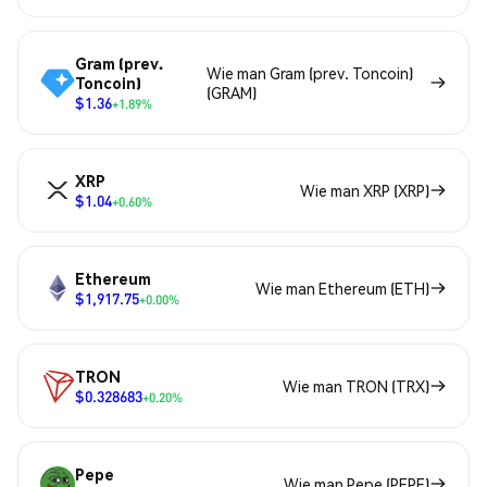
Gram (prev.
Wie man Gram (prev. Toncoin)
Toncoin)
(GRAM)
$1.36
+1.89%
XRP
Wie man XRP (XRP)
$1.04
+0.60%
Ethereum
Wie man Ethereum (ETH)
$1,917.75
+0.00%
TRON
Wie man TRON (TRX)
$0.328683
+0.20%
Pepe
Wie man Pepe (PEPE)