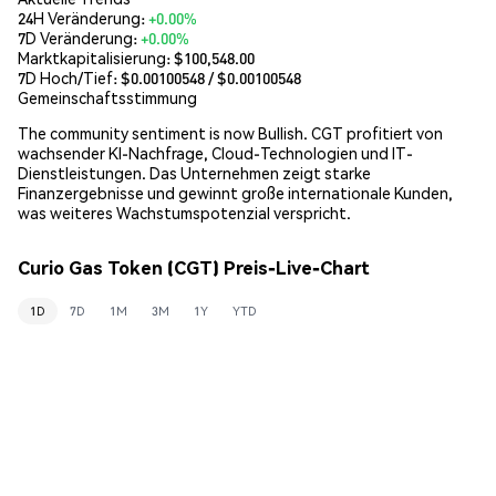
24H Veränderung:
+0.00%
7D Veränderung:
+0.00%
Marktkapitalisierung:
$100,548.00
7D Hoch/Tief: $
0.00100548
/ $
0.00100548
Gemeinschaftsstimmung
The community sentiment is now Bullish. CGT profitiert von
wachsender KI-Nachfrage, Cloud-Technologien und IT-
Dienstleistungen. Das Unternehmen zeigt starke
Finanzergebnisse und gewinnt große internationale Kunden,
was weiteres Wachstumspotenzial verspricht.
Curio Gas Token (CGT) Preis-Live-Chart
1D
7D
1M
3M
1Y
YTD