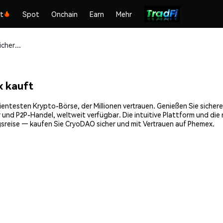
kt
Spot
Onchain
Earn
Mehr
CryoDAO (CRYO) sicher kaufen und speichern
 kauft
entesten Krypto-Börse, der Millionen vertrauen. Genießen Sie sicher
 und P2P-Handel, weltweit verfügbar. Die intuitive Plattform und di
sreise — kaufen Sie CryoDAO sicher und mit Vertrauen auf Phemex.