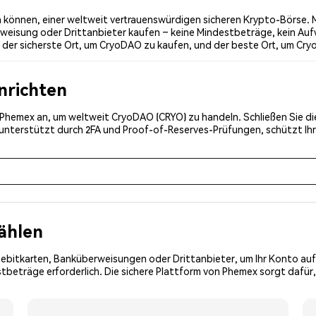
können, einer weltweit vertrauenswürdigen sicheren Krypto-Börse. Mi
weisung oder Drittanbieter kaufen – keine Mindestbeträge, kein Auf
der sicherste Ort, um CryoDAO zu kaufen, und der beste Ort, um Cry
inrichten
ei Phemex an, um weltweit CryoDAO (CRYO) zu handeln. Schließen Sie d
, unterstützt durch 2FA und Proof-of-Reserves-Prüfungen, schützt Ih
ählen
Debitkarten, Banküberweisungen oder Drittanbieter, um Ihr Konto auf
tbeträge erforderlich. Die sichere Plattform von Phemex sorgt dafür,