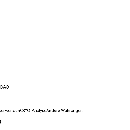
yoDAO
verwenden
CRYO-Analyse
Andere Währungen
?