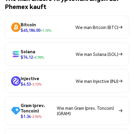
Phemex kauft
Bitcoin
Wie man Bitcoin (BTC)
$65,186.00
+1.10%
Solana
Wie man Solana (SOL)
$74.12
+0.70%
Injective
Wie man Injective (INJ)
$4.53
-3.13%
Gram (prev.
Wie man Gram (prev. Toncoin)
Toncoin)
(GRAM)
$1.34
-2.96%