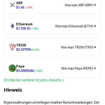
XRP
Wie man XRP (XRP)
$1.04
-1.10%
Ethereum
Wie man Ethereum (ETH)
$1,928.53
+1.50%
TRON
Wie man TRON (TRX)
$0.327598
+0.20%
Pepe
Wie man Pepe (PEPE)
$0.00000284
+1.40%
Entdecke weitere Krypto-Assets >
Hinweis
Kryptowährungen unterliegen starken Kursschwankungen. Der