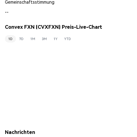
Gemeinschaftsstimmung
--
Convex FXN (CVXFXN) Preis-Live-Chart
1D
7D
1M
3M
1Y
YTD
Nachrichten