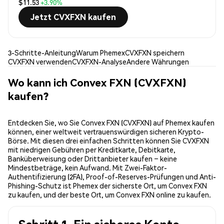
$11.53
+3.90%
Jetzt CVXFXN kaufen
3-Schritte-Anleitung
Warum Phemex
CVXFXN speichern
CVXFXN verwenden
CVXFXN-Analyse
Andere Währungen
Wo kann ich Convex FXN (CVXFXN)
kaufen?
Entdecken Sie, wo Sie Convex FXN (CVXFXN) auf Phemex kaufen
können, einer weltweit vertrauenswürdigen sicheren Krypto-
Börse. Mit diesen drei einfachen Schritten können Sie CVXFXN
mit niedrigen Gebühren per Kreditkarte, Debitkarte,
Banküberweisung oder Drittanbieter kaufen – keine
Mindestbeträge, kein Aufwand. Mit Zwei-Faktor-
Authentifizierung (2FA), Proof-of-Reserves-Prüfungen und Anti-
Phishing-Schutz ist Phemex der sicherste Ort, um Convex FXN
zu kaufen, und der beste Ort, um Convex FXN online zu kaufen.