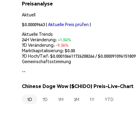
Preisanalyse
Aktuell
$0.00009663
(
Aktuelle Preis prüfen
)
Aktuelle Trends
24H Veränderung:
+1.04%
7D Veränderung:
-9.36%
Marktkapitalisierung:
$0.00
7D Hoch/Tief: $
0.000106611726208266
/ $
0.000091096151809
Gemeinschaftsstimmung
--
Chinese Doge Wow ($CHIDO) Preis-Live-Chart
1D
7D
1M
3M
1Y
YTD