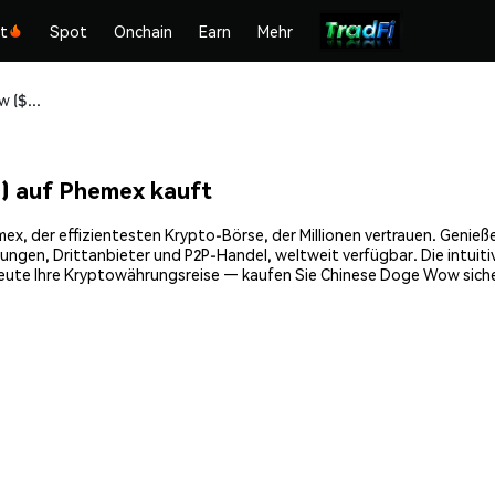
kt
Spot
Onchain
Earn
Mehr
Chinese Doge Wow ($CHIDO) sicher kaufen und speichern
 auf Phemex kauft
 der effizientesten Krypto-Börse, der Millionen vertrauen. Genießen 
gen, Drittanbieter und P2P-Handel, weltweit verfügbar. Die intuiti
eute Ihre Kryptowährungsreise — kaufen Sie Chinese Doge Wow siche