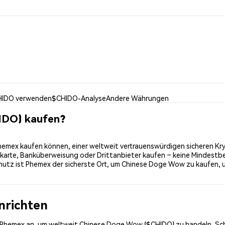
IDO verwenden
$CHIDO-Analyse
Andere Währungen
IDO) kaufen?
mex kaufen können, einer weltweit vertrauenswürdigen sicheren Kry
tkarte, Banküberweisung oder Drittanbieter kaufen – keine Mindestb
hutz ist Phemex der sicherste Ort, um Chinese Doge Wow zu kaufen, 
inrichten
ei Phemex an, um weltweit Chinese Doge Wow ($CHIDO) zu handeln. Sch