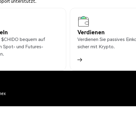
pport unterstützt.
eln
Verdienen
e $CHIDO bequem auf
Verdienen Sie passives Ei
n Spot- und Futures-
sicher mit Krypto.
n.
mex