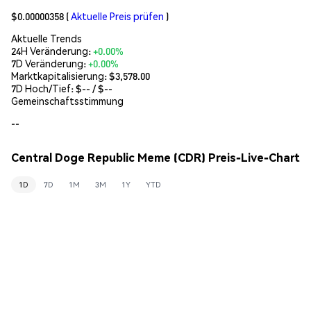
$0.00000358
(
Aktuelle Preis prüfen
)
Aktuelle Trends
24H Veränderung:
+0.00%
7D Veränderung:
+0.00%
Marktkapitalisierung:
$3,578.00
7D Hoch/Tief: $
--
/ $
--
Gemeinschaftsstimmung
--
Central Doge Republic Meme (CDR) Preis-Live-Chart
1D
7D
1M
3M
1Y
YTD