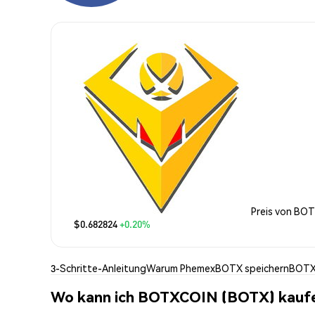
Preis von BO
$0.682824
+0.20%
3-Schritte-Anleitung
Warum Phemex
BOTX speichern
BOTX
Wo kann ich BOTXCOIN (BOTX) kauf