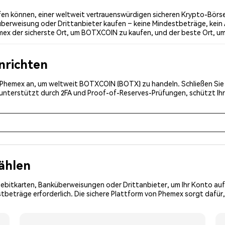
n können, einer weltweit vertrauenswürdigen sicheren Krypto-Börse.
überweisung oder Drittanbieter kaufen – keine Mindestbeträge, kein 
mex der sicherste Ort, um BOTXCOIN zu kaufen, und der beste Ort, u
inrichten
ei Phemex an, um weltweit BOTXCOIN (BOTX) zu handeln. Schließen Sie
, unterstützt durch 2FA und Proof-of-Reserves-Prüfungen, schützt Ih
ählen
Debitkarten, Banküberweisungen oder Drittanbieter, um Ihr Konto auf
tbeträge erforderlich. Die sichere Plattform von Phemex sorgt dafür,