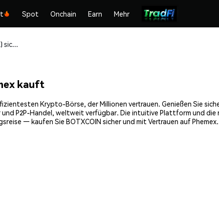
kt
Spot
Onchain
Earn
Mehr
BOTXCOIN (BOTX) sicher kaufen und speichern
ex kauft
ientesten Krypto-Börse, der Millionen vertrauen. Genießen Sie sich
 und P2P-Handel, weltweit verfügbar. Die intuitive Plattform und di
gsreise — kaufen Sie BOTXCOIN sicher und mit Vertrauen auf Phemex.