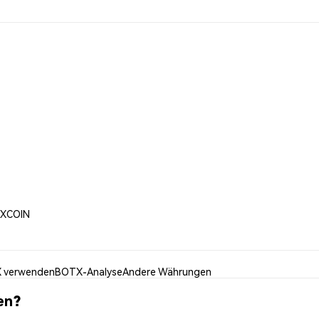
TXCOIN
 verwenden
BOTX-Analyse
Andere Währungen
en?