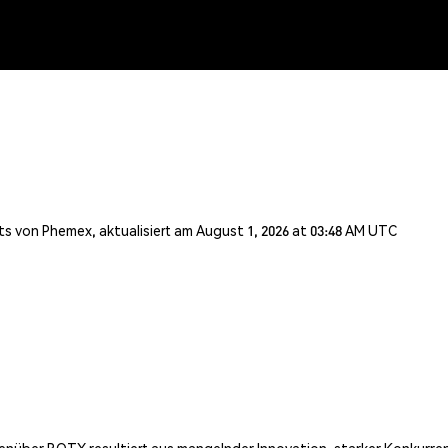
s von Phemex, aktualisiert am August 1, 2026 at 03:48 AM UTC
enüber BOTX resultiert aus mangelnder Innovation, starker Konkurre