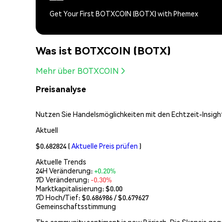
Get Your First BOTXCOIN (BOTX) with Phemex
Was ist BOTXCOIN (BOTX)
Mehr über BOTXCOIN
Preisanalyse
Nutzen Sie Handelsmöglichkeiten mit den Echtzeit-Insight
Aktuell
$0.682824
(
Aktuelle Preis prüfen
)
Aktuelle Trends
24H Veränderung:
+0.20%
7D Veränderung:
-0.30%
Marktkapitalisierung:
$0.00
7D Hoch/Tief: $
0.686986
/ $
0.679627
Gemeinschaftsstimmung
The community sentiment is now Bärisch. Die Skepsis geg