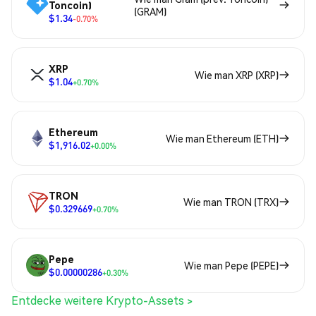
Toncoin)
(GRAM)
$1.34
-0.70%
XRP
Wie man XRP (XRP)
$1.04
+0.70%
Ethereum
Wie man Ethereum (ETH)
$1,916.02
+0.00%
TRON
Wie man TRON (TRX)
$0.329669
+0.70%
Pepe
Wie man Pepe (PEPE)
$0.00000286
+0.30%
Entdecke weitere Krypto-Assets >