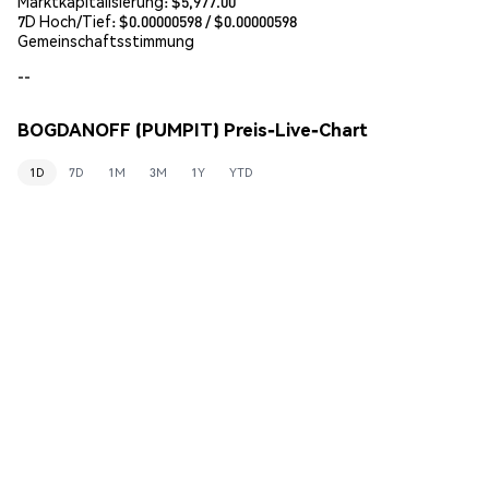
Marktkapitalisierung:
$5,977.00
7D Hoch/Tief: $
0.00000598
/ $
0.00000598
Gemeinschaftsstimmung
--
BOGDANOFF (PUMPIT) Preis-Live-Chart
1D
7D
1M
3M
1Y
YTD