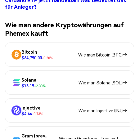
Cardano ETF jetzt handelbar: Was bedeutet das
für Anleger?
Wie man andere Kryptowährungen auf
Phemex kauft
Bitcoin
Wie man Bitcoin (BTC)
$64,790.00
-0.20%
Solana
Wie man Solana (SOL)
$76.19
+2.30%
Injective
Wie man Injective (INJ)
$4.44
-0.73%
Gram (prev.
Wie man Gram (prev. Toncoin)