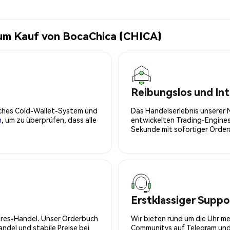
zum Kauf von BocaChica (CHICA)
Reibungslos und Int
isches Cold-Wallet-System und
Das Handelserlebnis unserer 
n
, um zu überprüfen, dass alle
entwickelten Trading-Engines
Sekunde mit sofortiger Orde
Erstklassiger Suppo
tures-Handel. Unser Orderbuch
Wir bieten rund um die Uhr m
del und stabile Preise bei
Communitys auf Telegram und 