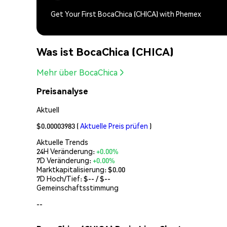
Get Your First BocaChica (CHICA) with Phemex
Was ist BocaChica (CHICA)
Mehr über BocaChica
Preisanalyse
Aktuell
$0.00003983
(
Aktuelle Preis prüfen
)
Aktuelle Trends
24H Veränderung:
+0.00%
7D Veränderung:
+0.00%
Marktkapitalisierung:
$0.00
7D Hoch/Tief: $
--
/ $
--
Gemeinschaftsstimmung
--