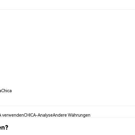
aChica
A verwenden
CHICA-Analyse
Andere Währungen
en?