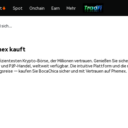
kt
Spot
Onchain
Earn
Mehr
BocaChica (CHICA) sicher kaufen und speichern
mex kauft
izientesten Krypto-Börse, der Millionen vertrauen. Genießen Sie sich
 und P2P-Handel, weltweit verfügbar. Die intuitive Plattform und di
gsreise — kaufen Sie BocaChica sicher und mit Vertrauen auf Phemex.