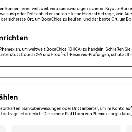
n können, einer weltweit vertrauenswürdigen sicheren Krypto-Börse. 
weisung oder Drittanbieter kaufen – keine Mindestbeträge, kein Auf
er sicherste Ort, um BocaChica zu kaufen, und der beste Ort, um Bo
inrichten
ei Phemex an, um weltweit BocaChica (CHICA) zu handeln. Schließen Sie
, unterstützt durch 2FA und Proof-of-Reserves-Prüfungen, schützt Ih
ählen
Debitkarten, Banküberweisungen oder Drittanbieter, um Ihr Konto auf
beträge erforderlich. Die sichere Plattform von Phemex sorgt dafür,