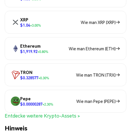
XRP
Wie man XRP (XRP)
$1.04
+3.00%
Ethereum
Wie man Ethereum (ETH)
$1,919.92
+0.80%
TRON
Wie man TRON (TRX)
$0.328577
+0.30%
Pepe
Wie man Pepe (PEPE)
$0.00000287
+2.30%
Entdecke weitere Krypto-Assets >
Hinweis