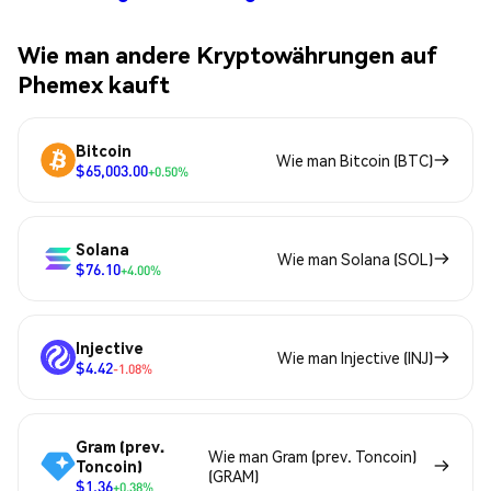
Wie man andere Kryptowährungen auf
Phemex kauft
Bitcoin
Wie man Bitcoin (BTC)
$65,003.00
+0.50%
Solana
Wie man Solana (SOL)
$76.10
+4.00%
Injective
Wie man Injective (INJ)
$4.42
-1.08%
Gram (prev.
Wie man Gram (prev. Toncoin)
Toncoin)
(GRAM)
$1.36
+0.38%