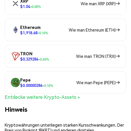
XRP
Wie man XRP (XRP)
$1.04
+0.00%
Ethereum
Wie man Ethereum (ETH)
$1,918.68
+0.10%
TRON
Wie man TRON (TRX)
$0.329284
+0.60%
Pepe
Wie man Pepe (PEPE)
$0.00000286
+0.10%
Entdecke weitere Krypto-Assets >
Hinweis
Kryptowährungen unterliegen starken Kursschwankungen. Der
Preis von Biokript (BKPT) und anderen digitalen