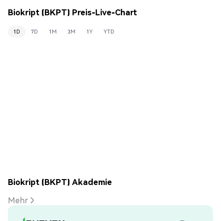
Biokript (BKPT) Preis-Live-Chart
1D
7D
1M
3M
1Y
YTD
Biokript (BKPT) Akademie
Mehr