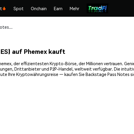
kt
Spot
Onchain
Earn
Mehr
Backstage Pass Notes (NOTES) sicher kaufen und speichern
ES) auf Phemex kauft
ex, der effizientesten Krypto-Börse, der Millionen vertrauen. Genieß
gen, Drittanbieter und P2P-Handel, weltweit verfügbar. Die intuiti
ute Ihre Kryptowährungsreise — kaufen Sie Backstage Pass Notes sic