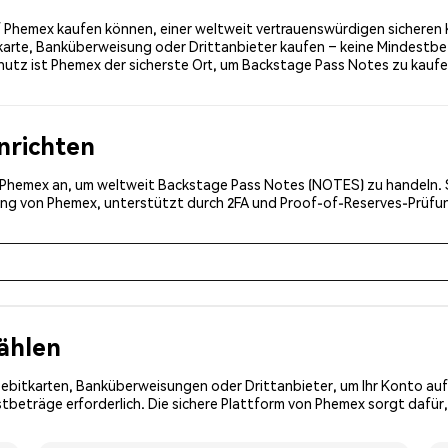
Phemex kaufen können, einer weltweit vertrauenswürdigen sicheren K
karte, Banküberweisung oder Drittanbieter kaufen – keine Mindestbe
hutz ist Phemex der sicherste Ort, um Backstage Pass Notes zu kaufe
inrichten
ei Phemex an, um weltweit Backstage Pass Notes (NOTES) zu handeln. S
erung von Phemex, unterstützt durch 2FA und Proof-of-Reserves-Prüf
ählen
Debitkarten, Banküberweisungen oder Drittanbieter, um Ihr Konto auf
tbeträge erforderlich. Die sichere Plattform von Phemex sorgt dafür