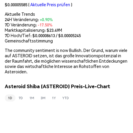
$0.00005585
(
Aktuelle Preis prüfen
)
Aktuelle Trends
24H Veränderung:
+0.90%
7D Veränderung:
-17.50%
Marktkapitalisierung:
$23.49M
7D Hoch/Tief: $
0.00008613
/ $
0.00005245
Gemeinschaftsstimmung
The community sentiment is now Bullish. Der Grund, warum viele
auf ASTEROID setzen, ist das große Innovationspotenzial in
der Raumfahrt, die möglichen wissenschaftlichen Entdeckungen
sowie das wirtschaftliche Interesse an Rohstoffen von
Asteroiden.
Asteroid Shiba (ASTEROID) Preis-Live-Chart
1D
7D
1M
3M
1Y
YTD