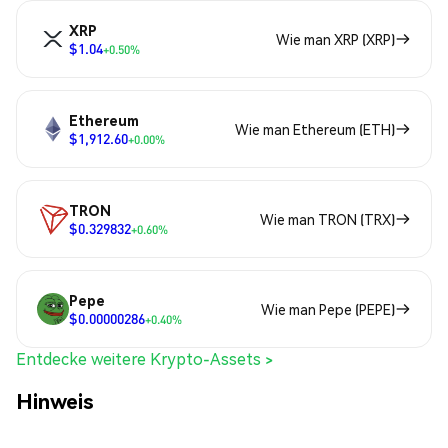
XRP
Wie man XRP (XRP)
$1.04
+0.50%
Ethereum
Wie man Ethereum (ETH)
$1,912.60
+0.00%
TRON
Wie man TRON (TRX)
$0.329832
+0.60%
Pepe
Wie man Pepe (PEPE)
$0.00000286
+0.40%
Entdecke weitere Krypto-Assets >
Hinweis