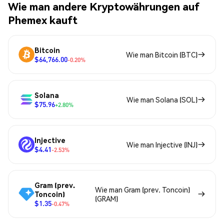
Wie man andere Kryptowährungen auf
Phemex kauft
Bitcoin
Wie man Bitcoin (BTC)
$64,766.00
-0.20%
Solana
Wie man Solana (SOL)
$75.96
+2.80%
Injective
Wie man Injective (INJ)
$4.41
-2.53%
Gram (prev.
Wie man Gram (prev. Toncoin)
Toncoin)
(GRAM)
$1.35
-0.47%