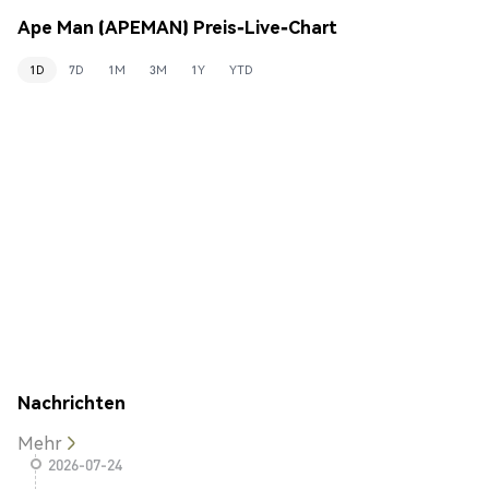
Ape Man (APEMAN) Preis-Live-Chart
1D
7D
1M
3M
1Y
YTD
Nachrichten
Mehr
2026-07-24