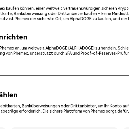
 kaufen können, einer weltweit vertrauenswürdigen sicheren Krypto-
tkarte, Banküberweisung oder Drittanbieter kaufen – keine Mindestb
hutz ist Phemex der sicherste Ort, um AlphaDOGE zu kaufen, und der
inrichten
bei Phemex an, um weltweit AlphaDOGE (ALPHADOGE) zu handeln. Schlie
erung von Phemex, unterstützt durch 2FA und Proof-of-Reserves-Prüf
ählen
Debitkarten, Banküberweisungen oder Drittanbieter, um Ihr Konto auf
tbeträge erforderlich. Die sichere Plattform von Phemex sorgt dafür