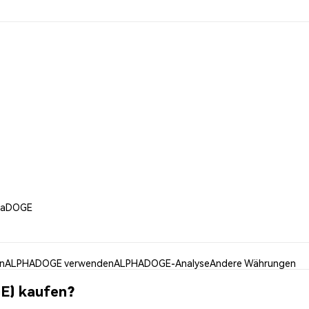
phaDOGE
n
ALPHADOGE verwenden
ALPHADOGE-Analyse
Andere Währungen
E) kaufen?