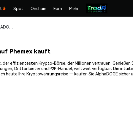
kt
Spot
Onchain
Earn
Mehr
AlphaDOGE (ALPHADOGE) sicher kaufen und speichern
uf Phemex kauft
 effizientesten Krypto-Börse, der Millionen vertrauen. Genießen Sie
gen, Drittanbieter und P2P-Handel, weltweit verfügbar. Die intuiti
h heute Ihre Kryptowährungsreise — kaufen Sie AlphaDOGE sicher u