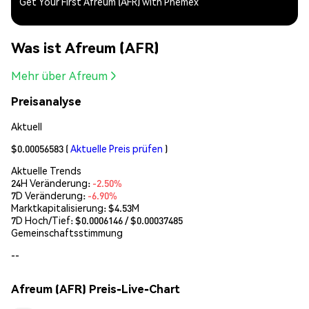
Get Your First Afreum (AFR) with Phemex
Was ist Afreum (AFR)
Mehr über Afreum
Preisanalyse
Aktuell
$0.00056583
(
Aktuelle Preis prüfen
)
Aktuelle Trends
24H Veränderung:
-2.50%
7D Veränderung:
-6.90%
Marktkapitalisierung:
$4.53M
7D Hoch/Tief: $
0.0006146
/ $
0.00037485
Gemeinschaftsstimmung
--
Afreum (AFR) Preis-Live-Chart