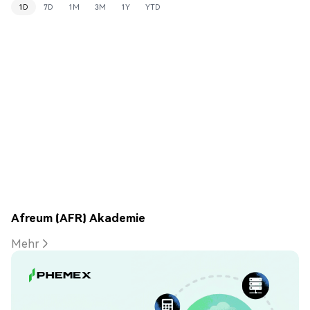
1D
7D
1M
3M
1Y
YTD
Afreum (AFR) Akademie
Mehr