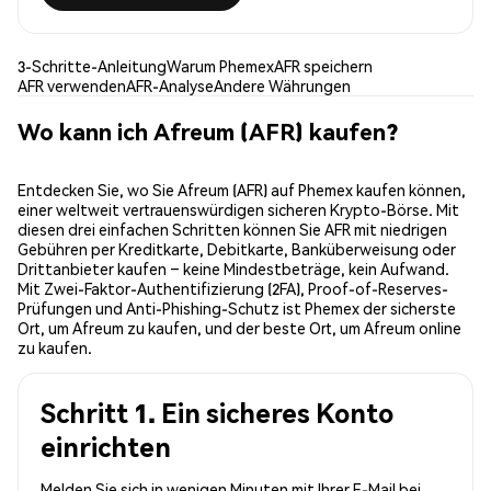
3-Schritte-Anleitung
Warum Phemex
AFR speichern
AFR verwenden
AFR-Analyse
Andere Währungen
Wo kann ich Afreum (AFR) kaufen?
Entdecken Sie, wo Sie Afreum (AFR) auf Phemex kaufen können,
einer weltweit vertrauenswürdigen sicheren Krypto-Börse. Mit
diesen drei einfachen Schritten können Sie AFR mit niedrigen
Gebühren per Kreditkarte, Debitkarte, Banküberweisung oder
Drittanbieter kaufen – keine Mindestbeträge, kein Aufwand.
Mit Zwei-Faktor-Authentifizierung (2FA), Proof-of-Reserves-
Prüfungen und Anti-Phishing-Schutz ist Phemex der sicherste
Ort, um Afreum zu kaufen, und der beste Ort, um Afreum online
zu kaufen.
Schritt 1. Ein sicheres Konto
einrichten
Melden Sie sich in wenigen Minuten mit Ihrer E-Mail bei