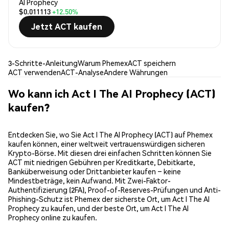
AI Prophecy
$0.011113
+12.50%
Jetzt ACT kaufen
3-Schritte-Anleitung
Warum Phemex
ACT speichern
ACT verwenden
ACT-Analyse
Andere Währungen
Wo kann ich Act I The AI Prophecy (ACT)
kaufen?
Entdecken Sie, wo Sie Act I The AI Prophecy (ACT) auf Phemex
kaufen können, einer weltweit vertrauenswürdigen sicheren
Krypto-Börse. Mit diesen drei einfachen Schritten können Sie
ACT mit niedrigen Gebühren per Kreditkarte, Debitkarte,
Banküberweisung oder Drittanbieter kaufen – keine
Mindestbeträge, kein Aufwand. Mit Zwei-Faktor-
Authentifizierung (2FA), Proof-of-Reserves-Prüfungen und Anti-
Phishing-Schutz ist Phemex der sicherste Ort, um Act I The AI
Prophecy zu kaufen, und der beste Ort, um Act I The AI
Prophecy online zu kaufen.