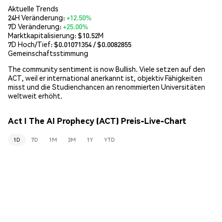
Aktuelle Trends
24H Veränderung:
+12.50%
7D Veränderung:
+25.00%
Marktkapitalisierung:
$10.52M
7D Hoch/Tief: $
0.01071354
/ $
0.0082855
Gemeinschaftsstimmung
The community sentiment is now Bullish. Viele setzen auf den
ACT, weil er international anerkannt ist, objektiv Fähigkeiten
misst und die Studienchancen an renommierten Universitäten
weltweit erhöht.
Act I The AI Prophecy (ACT) Preis-Live-Chart
1D
7D
1M
3M
1Y
YTD