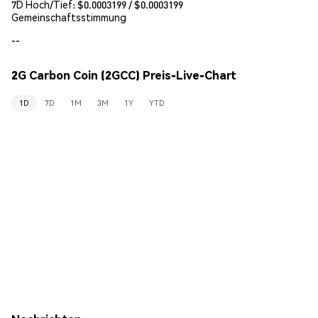
7D Hoch/Tief: $
0.0003199
/ $
0.0003199
Gemeinschaftsstimmung
--
2G Carbon Coin (2GCC) Preis-Live-Chart
1D
7D
1M
3M
1Y
YTD