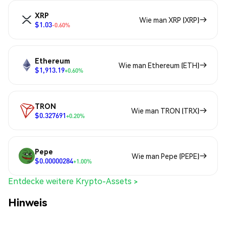
XRP
Wie man XRP (XRP)
$1.03
-0.60%
Ethereum
Wie man Ethereum (ETH)
$1,913.19
+0.60%
TRON
Wie man TRON (TRX)
$0.327691
+0.20%
Pepe
Wie man Pepe (PEPE)
$0.00000284
+1.00%
Entdecke weitere Krypto-Assets >
Hinweis