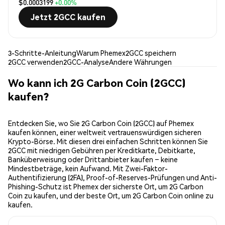
$0.0003199
+0.00%
Jetzt 2GCC kaufen
3-Schritte-Anleitung
Warum Phemex
2GCC speichern
2GCC verwenden
2GCC-Analyse
Andere Währungen
Wo kann ich 2G Carbon Coin (2GCC)
kaufen?
Entdecken Sie, wo Sie 2G Carbon Coin (2GCC) auf Phemex
kaufen können, einer weltweit vertrauenswürdigen sicheren
Krypto-Börse. Mit diesen drei einfachen Schritten können Sie
2GCC mit niedrigen Gebühren per Kreditkarte, Debitkarte,
Banküberweisung oder Drittanbieter kaufen – keine
Mindestbeträge, kein Aufwand. Mit Zwei-Faktor-
Authentifizierung (2FA), Proof-of-Reserves-Prüfungen und Anti-
Phishing-Schutz ist Phemex der sicherste Ort, um 2G Carbon
Coin zu kaufen, und der beste Ort, um 2G Carbon Coin online zu
kaufen.