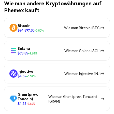
Wie man andere Kryptowährungen auf
Phemex kauft
Bitcoin
Wie man Bitcoin (BTC)
$64,897.00
+0.80%
Solana
Wie man Solana (SOL)
$73.85
+1.60%
Injective
Wie man Injective (INJ)
$4.52
+0.52%
Gram (prev.
Wie man Gram (prev. Toncoin)
Toncoin)
(GRAM)
$1.35
-0.46%