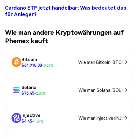
Cardano ETF jetzt handelbar: Was bedeutet das
für Anleger?
Wie man andere Kryptowährungen auf
Phemex kauft
Bitcoin
Wie man Bitcoin (BTC)
$64,918.00
+0.00%
Solana
Wie man Solana (SOL)
$76.45
+2.00%
Injective
Wie man Injective (INJ)
$4.45
+1.29%