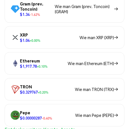
Gram (prev.
Wie man Gram (prev. Toncoin)
Toncoin)
(GRAM)
$1.34
-1.62%
XRP
Wie man XRP (XRP)
$1.04
+0.00%
Ethereum
Wie man Ethereum (ETH)
$1,917.78
+0.10%
TRON
Wie man TRON (TRX)
$0.329767
+0.20%
Pepe
Wie man Pepe (PEPE)
$0.00000287
-0.40%