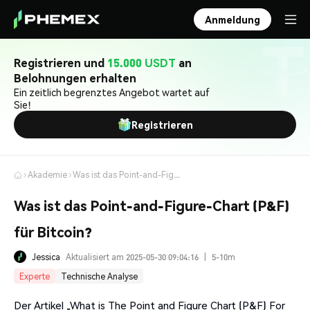
Anmeldung
Registrieren und
15.000 USDT
an
Belohnungen erhalten
Ein zeitlich begrenztes Angebot wartet auf
Sie!
Registrieren
Akademie
Was ist das Point-and-Figure-Chart (P&F) für Bitcoin?
Was ist das Point-and-Figure-Chart (P&F)
für Bitcoin?
Jessica
Aktualisiert am 2025-05-30 09:04:16
|
5-10m
Experte
Technische Analyse
Der Artikel „What is The Point and Figure Chart (P&F) For