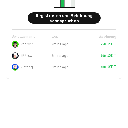
Registrieren und Belohnung
beanspruchen
Benutzername
Zeit
Belohnung
P***shh
9mins ago
750 USDT
E***cw
5mins ago
900 USDT
U***ng
8mins ago
400 USDT