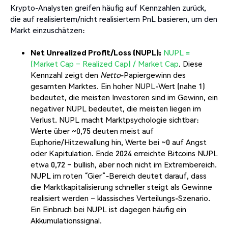
Krypto-Analysten greifen häufig auf Kennzahlen zurück,
die auf realisiertem/nicht realisiertem PnL basieren, um den
Markt einzuschätzen:
Net Unrealized Profit/Loss (NUPL):
NUPL =
(Market Cap – Realized Cap) / Market Cap
. Diese
Kennzahl zeigt den
Netto
-Papiergewinn des
gesamten Marktes. Ein hoher NUPL-Wert (nahe 1)
bedeutet, die meisten Investoren sind im Gewinn, ein
negativer NUPL bedeutet, die meisten liegen im
Verlust. NUPL macht Marktpsychologie sichtbar:
Werte über ~0,75 deuten meist auf
Euphorie/Hitzewallung hin, Werte bei ~0 auf Angst
oder Kapitulation. Ende 2024 erreichte Bitcoins NUPL
etwa 0,72 – bullish, aber noch nicht im Extrembereich.
NUPL im roten “Gier”-Bereich deutet darauf, dass
die Marktkapitalisierung schneller steigt als Gewinne
realisiert werden – klassisches Verteilungs-Szenario.
Ein Einbruch bei NUPL ist dagegen häufig ein
Akkumulationssignal.