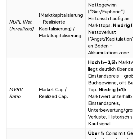
Nettogewinn
(“Gier/Euphorie”).
(Marktkapitalisierung
Historisch häufig an
NUPL (Net
– Realisierte
Markttops.
Niedrig (~0)
Unrealized)
Kapitalisierung) /
Nettoverlust
Marktkapitalisierung.
(“Angst/Kapitulation”), 
an Böden –
Akkumulationszone.
Hoch (>~3,5):
Marktwer
liegt deutlich über dem
Einstandspreis – große
Buchgewinne, oft Bubb
MVRV
Market Cap /
Top.
Niedrig (<1):
Ratio
Realized Cap.
Marktwert unterhalb
Einstandspreis,
Unterbewertung/große
Verluste. Historisch sta
Kaufsignal.
Über 1:
Coins mit Gewi