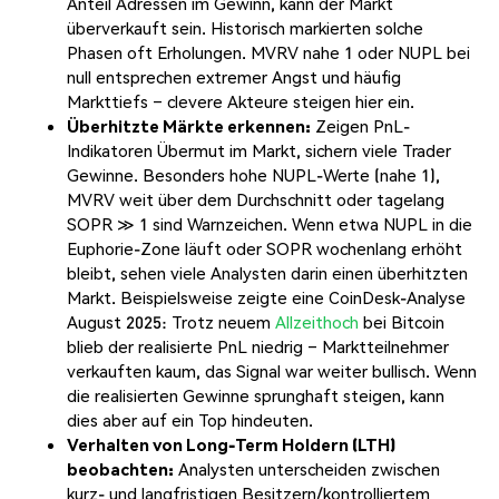
Anteil Adressen im Gewinn, kann der Markt
überverkauft sein. Historisch markierten solche
Phasen oft Erholungen. MVRV nahe 1 oder NUPL bei
null entsprechen extremer Angst und häufig
Markttiefs – clevere Akteure steigen hier ein.
Überhitzte Märkte erkennen:
Zeigen PnL-
Indikatoren Übermut im Markt, sichern viele Trader
Gewinne. Besonders hohe NUPL-Werte (nahe 1),
MVRV weit über dem Durchschnitt oder tagelang
SOPR ≫ 1 sind Warnzeichen. Wenn etwa NUPL in die
Euphorie-Zone läuft oder SOPR wochenlang erhöht
bleibt, sehen viele Analysten darin einen überhitzten
Markt. Beispielsweise zeigte eine CoinDesk-Analyse
August 2025: Trotz neuem
Allzeithoch
bei Bitcoin
blieb der realisierte PnL niedrig – Marktteilnehmer
verkauften kaum, das Signal war weiter bullisch. Wenn
die realisierten Gewinne sprunghaft steigen, kann
dies aber auf ein Top hindeuten.
Verhalten von Long-Term Holdern (LTH)
beobachten:
Analysten unterscheiden zwischen
kurz- und langfristigen Besitzern/kontrolliertem