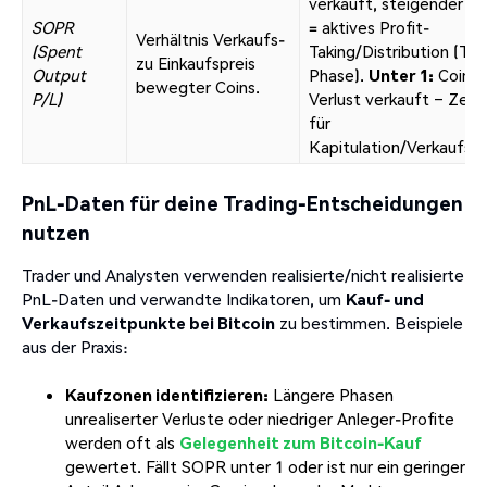
verkauft, steigender 
SOPR
= aktives Profit-
Verhältnis Verkaufs-
(Spent
Taking/Distribution (Top
zu Einkaufspreis
Output
Phase).
Unter 1:
Coins 
bewegter Coins.
P/L)
Verlust verkauft – Zeic
für
Kapitulation/Verkaufsdr
PnL-Daten für deine Trading-Entscheidungen
nutzen
Trader und Analysten verwenden realisierte/nicht realisierte
PnL-Daten und verwandte Indikatoren, um
Kauf- und
Verkaufszeitpunkte bei Bitcoin
zu bestimmen. Beispiele
aus der Praxis:
Kaufzonen identifizieren:
Längere Phasen
unrealiserter Verluste oder niedriger Anleger-Profite
werden oft als
Gelegenheit zum Bitcoin-Kauf
gewertet. Fällt SOPR unter 1 oder ist nur ein geringer