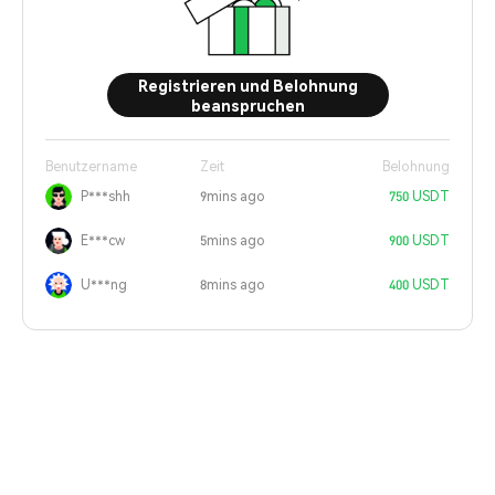
Registrieren und Belohnung
beanspruchen
Benutzername
Zeit
Belohnung
P***shh
9mins ago
750 USDT
E***cw
5mins ago
900 USDT
U***ng
8mins ago
400 USDT