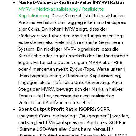
Market-Value-to-Realized-Value (MVRV) Ratio:
MVRV = Marktkapitalisierung / Realisierte
Kapitalisierung
. Diese Kennzahl stellt den aktuellen
Preis ins Verhältnis zum aggregierten Einstandspreis
aller Coins. Ein hoher MVRV zeigt, dass der
Marktwert weit über den Anschaffungskosten liegt –
es bestehen also viele nicht realisierte Gewinne im
System. Ein niedriger MVRV signalisiert, dass die
Kurse nahe oder sogar unterhalb der Einstandspreise
liegen. Historische Daten zeigen: MVRV über ~3,5
oder 4 markierten meist Zyklus-Tops, Werte unter 1
(Marktkapitalisierung < Realisierte Kapitalisierung)
hingegen lokale Tiefs, also Unterbewertung. Kurz:
Steigt der MVRV, bewegt sich der Markt in heißes
Terrain – fällt er, wachsen die nicht realisierten
Verluste und Kaufzonen entstehen.
Spent Output Profit Ratio (SOPR):
SOPR
analysiert Coins, die bewegt (“ausgegeben”) werden,
und vergleicht Verkaufspreis mit Kaufpreis. SOPR =
(Summe USD-Wert aller Coins beim Verkauf) /
(Summe USD-Wert derselben Coins bei Kauf). SOPR