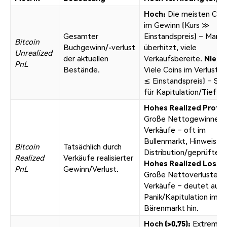
Hoch:
Die meisten Coin
im Gewinn (Kurs ≫
Gesamter
Einstandspreis) – Markt
Bitcoin
Buchgewinn/-verlust
überhitzt, viele
Unrealized
der aktuellen
Verkaufsbereite.
Niedri
PnL
Bestände.
Viele Coins im Verlust (
≲ Einstandspreis) – Sig
für Kapitulation/Tief.
Hohes Realized Profit
Große Nettogewinne d
Verkäufe – oft im
Bullenmarkt, Hinweis au
Bitcoin
Tatsächlich durch
Distribution/geprüftes 
Realized
Verkäufe realisierter
Hohes Realized Loss:
PnL
Gewinn/Verlust.
Große Nettoverluste d
Verkäufe – deutet auf
Panik/Kapitulation im
Bärenmarkt hin.
Hoch (>0,75):
Extrem h