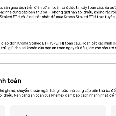
sàn giao dịch tiền điện tử an toàn và được tin cậy toàn cầu. Ba bư
c nhà cung cấp bên thứ ba — không giới hạn tối thiểu, không rắc rối. 
 Staked ETH và là nơi tốt nhất để mua Kroma Staked ETH trực tuyến.
 giao dịch Kroma Staked ETH (SPETH) toàn cầu. Hoàn tất xác minh d
trữ, giữ cho tài khoản của bạn an toàn ngay từ đầu, làm cho sàn trở 
nh toán
hẻ ghi nợ, chuyển khoản ngân hàng hoặc nhà cung cấp bên thứ ba để 
iền tối thiểu. Nền tảng an toàn của Phemex đảm bảo cách nhanh nhất đ