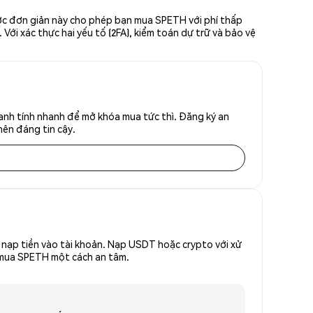
ớc đơn giản này cho phép bạn mua SPETH với phí thấp
Với xác thực hai yếu tố (2FA), kiểm toán dự trữ và bảo vệ
anh tính nhanh để mở khóa mua tức thì. Đăng ký an
nên đáng tin cậy.
nạp tiền vào tài khoản. Nạp USDT hoặc crypto với xử
ể mua SPETH một cách an tâm.