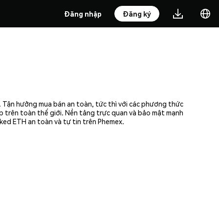
Đăng nhập
Đăng ký
. Tận hưởng mua bán an toàn, tức thì với các phương thức
ập trên toàn thế giới. Nền tảng trực quan và bảo mật mạnh
ked ETH an toàn và tự tin trên Phemex.