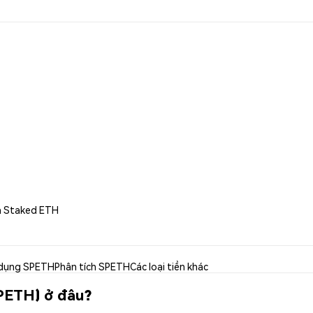
a Staked ETH
dụng SPETH
Phân tích SPETH
Các loại tiền khác
PETH) ở đâu?