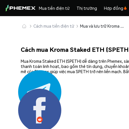
Mua tiền điện tử
Thị trường
Hợp đồng
Cách mua tiền điện tử
Mua và lưu trữ Kroma Staked ETH (SPETH) an toàn
Cách mua Kroma Staked ETH (SPETH
Mua Kroma Staked ETH (SPETH) dễ dàng trên Phemex, sàn g
thanh toán linh hoạt, bao gồm thẻ tín dụng, chuyển khoản
mẽ của Phemex giúp việc mua SPETH trở nên liền mạch. Bắ
Chia sẻ: