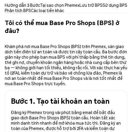
Hướng dẫn 3 Bước
Tại sao chọn Phemex
Lưu trữ BPS
Sử dụng BPS
Phân tích BPS
Các loại tiền khác
Tôi có thể mua Base Pro Shops (BPS) ở
đâu?
Khám phá nơi mua Base Pro Shops (BPS) trên Phemex, sàn giao
dịch tiền điện tử an toàn và được tin cậy toàn cầu. Ba bước đơn
giản này cho phép bạn mua BPS với phí thấp bằng thẻ tín dụng,
thẻ ghi nợ, chuyển khoản ngân hàng hoặc nhà cung cấp bên thứ
ba — không giới hạn tối thiểu, không rắc rối. Với xác thực hai yếu
tố (2FA), kiểm toán dự trữ và bảo vệ chống lừa đảo, Phemex là
nơi an toàn nhất để mua Base Pro Shops và là nơi tốt nhất để
mua Base Pro Shops trực tuyến.
Bước 1. Tạo tài khoản an toàn
Đăng ký Phemex trong vài phút bằng email để bắt đầu
giao dịch Base Pro Shops (BPS) toàn cầu. Hoàn tất xác
minh danh tính nhanh để mở khóa mua tức thì. Đăng ký an
toàn của Phemex, được hỗ trợ bởi 2FA và kiểm toán dự