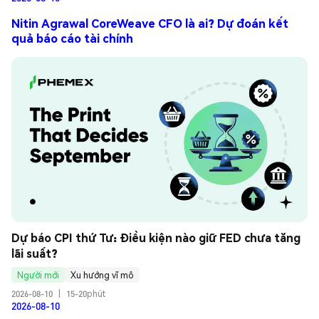
Nitin Agrawal CoreWeave CFO là ai? Dự đoán kết
quả báo cáo tài chính
Dự báo CPI thứ Tư: Điều kiện nào giữ FED chưa tăng 
lãi suất?
Người mới
Xu hướng vĩ mô
2026-08-10
|
15-20phút
2026-08-10