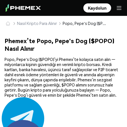
Kaydolun
Nasıl Kripto Para Alınır
Popo, Pepe's Dog ($POPO) Güvenle Satın Alın ve Saklayın
Phemex’te Popo, Pepe's Dog ($POPO)
Nasıl Alınır
Popo, Pepe's Dog ($POPO)’yi Phemex’te kolayca satın alın —
milyonlarca kişinin güvendiği en verimli kripto borsası. Kredi
kartları, banka havalesi, üçüncü taraf sağlayıcılar ve P2P ticaret
dahil esnek ödeme yöntemleri ile güvenli ve anında alışverişin
keyfini çıkarın, dünya çapında erişilebilir. Phemex’in sezgisel
platformu ve sağlam güvenliği, $POPO alımını sorunsuz hale
getirir. Bugün kripto para yolculuğunuza başlayın — Popo,
Pepe's Dog’i güvenli ve emin bir şekilde Phemex’ten satın alın.