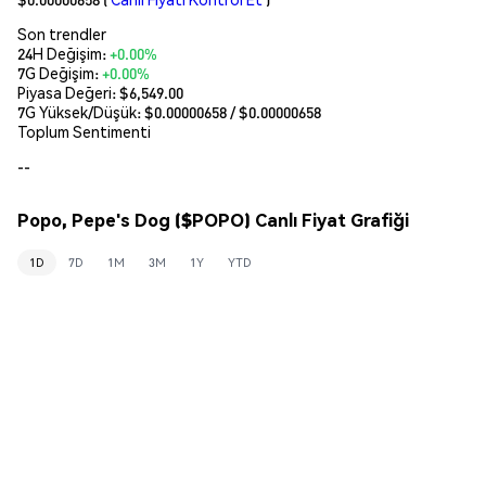
Son trendler
24H Değişim:
+0.00%
7G Değişim:
+0.00%
Piyasa Değeri:
$6,549.00
7G Yüksek/Düşük: $
0.00000658
/ $
0.00000658
Toplum Sentimenti
--
Popo, Pepe's Dog ($POPO) Canlı Fiyat Grafiği
1D
7D
1M
3M
1Y
YTD