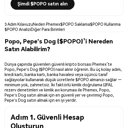
Şimdi $POPO satın alın
3 Adım Kılavuzu
Neden Phemex
$POPO Saklama
$POPO Kullanma
$POPO Analizi
Diğer Para Birimleri
Popo, Pepe's Dog ($POPO)’i Nereden
Satın Alabilirim?
Dünya çapında güvenilen güvenli kripto borsası Phemex’te
Popo, Pepe's Dog ($POPO) nasıl alınır öğrenin. Bu üç kolay adım,
kredi kartı, banka kartı, banka havalesi veya üçüncü taraf
sağlayıcılar kullanarak düşük ücretlerle $POPO almanızı sağlar —
minimum yok, zahmetsiz. İki faktörlü kimlik doğrulama (2FA),
rezerv denetimleri ve kimlik avı koruması ile Phemex, Popo,
Pepe's Dog satın almak için en güvenli yer ve çevrimiçi Popo,
Pepe's Dog satın almak için en iyi yerdir.
Adım 1. Güvenli Hesap
Oluşturun