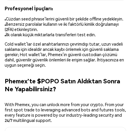
Profesyonel İpuçları:
Cüzdan seed phrase’lerini güvenli bir şekilde offline yedekleyin.
Benzersiz parolalar kullanın ve iki faktörlü kimlik doğrulamayı
(2FA) etkinleştirin.
İlk olarak küçük miktarlarla transferleri test edin.
Cold wallet’lar özel anahtarlarınızı çevrimdışı tutar, uzun vadeli
saklama için idealdir ancak kaybı önlemek için güvenli saklama
gerekir; Hot wallet’lar, Phemex’in güvenli custodian çözümü
dahil, güvenilir güvenlik önlemleri ile erişim sağlar. İhtiyacınıza en
uygun seçeneği seçin.
Phemex'te $POPO Satın Aldıktan Sonra
Ne Yapabilirsiniz?
With Phemex, you can unlock more from your crypto. From your
first spot trade to leveraging advanced bots and futures tools,
every feature is powered by our industry-leading security and
24/7 multilingual support.