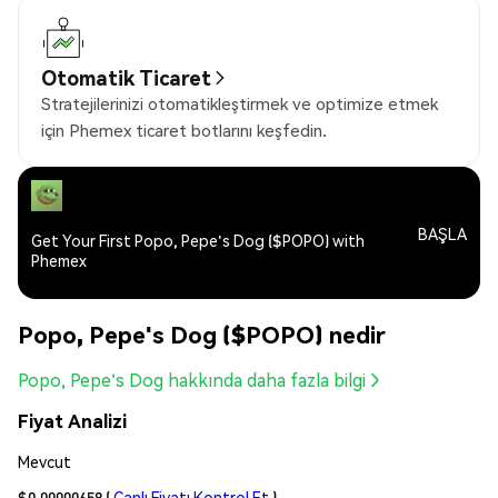
Otomatik Ticaret
Stratejilerinizi otomatikleştirmek ve optimize etmek
için Phemex ticaret botlarını keşfedin.
BAŞLA
Get Your First Popo, Pepe's Dog ($POPO) with
Phemex
Popo, Pepe's Dog ($POPO) nedir
Popo, Pepe's Dog hakkında daha fazla bilgi
Fiyat Analizi
Mevcut
$0.00000658
(
Canlı Fiyatı Kontrol Et
)