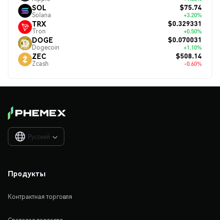
$75.74
SOL
Solana
+3.20%
$0.329331
TRX
Tron
+0.50%
$0.070031
DOGE
Dogecoin
+1.10%
$508.14
ZEC
Zcash
-0.60%
Русский

Продукты
Контрактная торговля