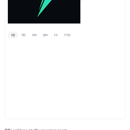
1D
7D
1M
3M
1Y
YTD