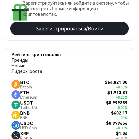
Зарегистрируйтесь или войдите в систему, чтобы
просмотреть больше информации о
криптовалютах.
Зарегистрироваться/Войти
Рейтинг криптовалют
Тренды
Новые
Лидеры роста
$64,821.00
BTC
Bitcoin
+0.10%
$1,913.81
ETH
Ethereum
+0.20%
$0.999359
USDT
TetherUS
+0.00%
$602.17
BNB
BNB
+1.90%
$0.999656
USDC
USD Coin
+0.00%
$1.04
XRP
Ripple
+1.80%