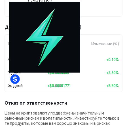
1 ZYB to USD
$0.00033969
Движения цены Zyberswap (ZYB)
Изменение
Период
Изменение (%)
суммы
Сегодня
+
$0.00000034
+0.10%
7 дней
+
$0.00000861
+2.60%
30 дней
+
$0.00001771
+5.50%
Отказ от ответственности
Цены на криптовалюту подвержены значительным
рыночным рискам и волатильности. Инвестируйте только в
те продукты, которые вам хорошо знакомы и в рисках