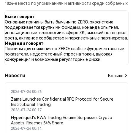
1024-е место по упоминаниям и активности среди собранных
постов. За последние 24 часа настроение в отношении ZERO
во всех социальных сетях было Бычий. Всего было
Быки говорят
опубликовано 0 новостных статей о ZERO. В Twitter 30.30%
Основные причины быть бычьим по ZERO: экосистема
твитов имели бычий настрой по сравнению с 8.08% твитов с
поддерживается крупными фондами, команда опытная,
медвежьим настроем по ZERO. 61.62% твитов были
инновационные технологии в сфере ZK, высокий потенциал
нейтральными по отношению к ZERO. Эти данные основаны
роста, активное сообщество и перспективные партнерства.
на 99 твитах.
Медведи говорят
Причины для снижения по ZERO: слабые фундаментальные
показатели, недостаточный спрос на токен, высокая
конкуренция и возможные регуляторные риски.
Новости
Больше
2026-07-24 00:26
Zama Launches Confidential RFQ Protocol for Secure
Institutional Trading
2026-07-24 00:17
Hyperliquid's RWA Trading Volume Surpasses Crypto
Assets, Reaches 54% Share
2026-07-24 00:14