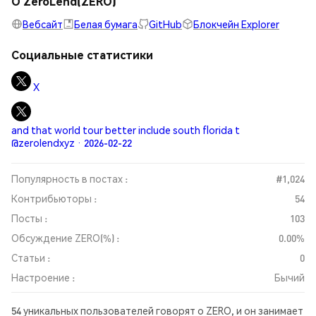
О ZeroLend(ZERO)
Вебсайт
Белая бумага
GitHub
Блокчейн Explorer
Социальные статистики
X
and that world tour better include south florida t
@zerolendxyz · 2026-02-22
Популярность в постах :
#1,024
Контрибьюторы :
54
Посты :
103
Обсуждение ZERO(%) :
0.00%
Статьи :
0
Настроение :
Бычий
54 уникальных пользователей говорят о ZERO, и он занимает