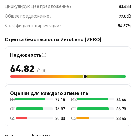
Циркулирующее предложение
83.43B
Общее предложение
99.85B
Коэффициент циркуляции
54.87%
Оценка безопасности ZeroLend (ZERO)
Надежность
64.82
/100
Оценки для каждого элемента
FH
79.15
MS
84.66
OR
74.87
CT
86.78
GS
30.00
CS
33.45