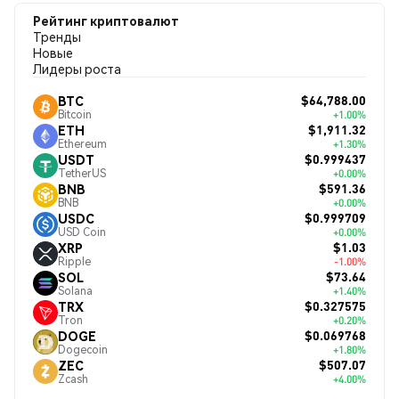
Рейтинг криптовалют
Тренды
Новые
Лидеры роста
$64,788.00
BTC
Bitcoin
+1.00%
$1,911.32
ETH
Ethereum
+1.30%
$0.999437
USDT
TetherUS
+0.00%
$591.36
BNB
BNB
+0.00%
$0.999709
USDC
USD Coin
+0.00%
$1.03
XRP
Ripple
-1.00%
$73.64
SOL
Solana
+1.40%
$0.327575
TRX
Tron
+0.20%
$0.069768
DOGE
Dogecoin
+1.80%
$507.07
ZEC
Zcash
+4.00%