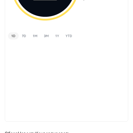
1D
7D
1M
3M
1Y
YTD