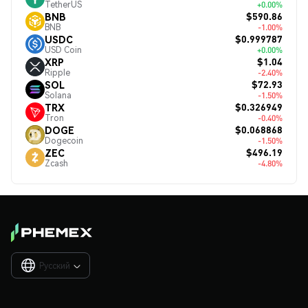
TetherUS
+0.00%
$590.86
BNB
BNB
-1.00%
$0.999787
USDC
USD Coin
+0.00%
$1.04
XRP
Ripple
-2.40%
$72.93
SOL
Solana
-1.50%
$0.326949
TRX
Tron
-0.40%
$0.068868
DOGE
Dogecoin
-1.50%
$496.19
ZEC
Zcash
-4.80%
Русский
