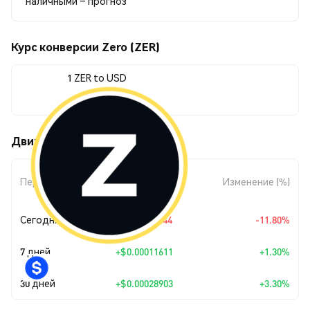
наличными – прогноз
Курс конверсии Zero (ZER)
1 ZER to USD
$0.00904754
Движения цены Zero (ZER)
Изменение
Период
Изменение (%)
суммы
Сегодня
$-0.00121044
-11.80%
7 дней
+
$0.00011611
+1.30%
30 дней
+
$0.00028903
+3.30%