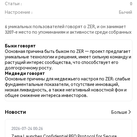
Статьи :
0
Настроение :
Бычий
6 уникальных пользователей говорят о ZER, и он занимает
3207-е место по упоминаниям и активности среди собранных
постов. За последние 24 часа настроение в отношении ZER
во всех социальных сетях было Бычий. Всего было
Быки говорят
опубликовано 0 новостных статей о ZER. В Twitter 25.00%
Основная причина быть быком по ZER — проект предлагает
твитов имели бычий настрой по сравнению с 12.50% твитов с
уникальные технологии и решения, имеет сильную команду и
медвежьим настроем по ZER. 62.50% твитов были
растущий интерес сообщества, что способствует его
нейтральными по отношению к ZER. Эти данные основаны на
долгосрочному росту.
8 твитах.
Медведи говорят
Основные причины для медвежьего настроя по ZER: слабые
фундаментальные показатели, отсутствие инноваций,
низкая ликвидность, а также негативный новостной фон и
общее снижение интереса инвесторов.
Новости
Больше
2026-07-24 00:26
Zama Launches Confidential RFQ Protocol for Secure