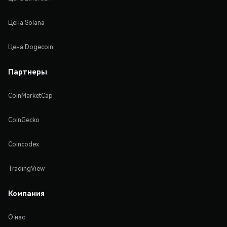
Цена Solana
Цена Dogecoin
Партнеры
CoinMarketCap
CoinGecko
Coincodex
TradingView
Компания
О нас