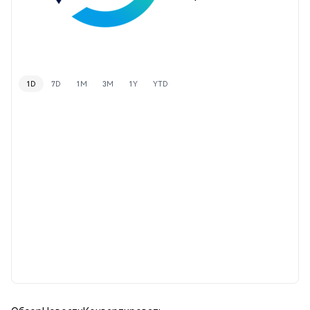
1D
7D
1M
3M
1Y
YTD