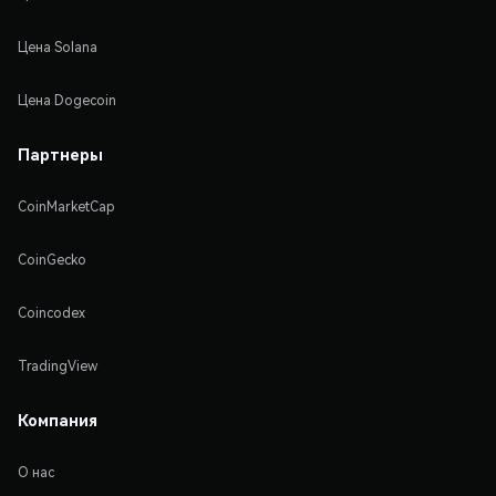
Цена Solana
Цена Dogecoin
Партнеры
CoinMarketCap
CoinGecko
Coincodex
TradingView
Компания
О нас