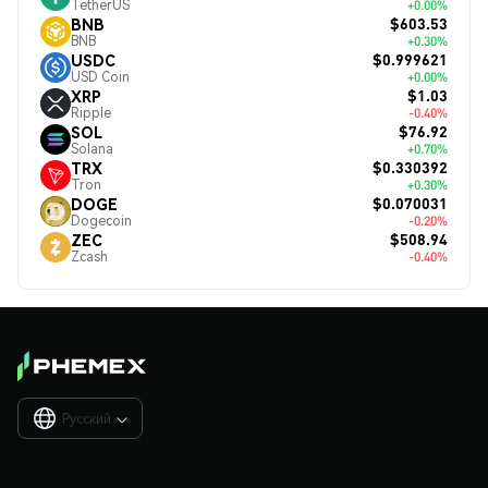
TetherUS
+0.00%
$603.53
BNB
BNB
+0.30%
$0.999621
USDC
USD Coin
+0.00%
$1.03
XRP
Ripple
-0.40%
$76.92
SOL
Solana
+0.70%
$0.330392
TRX
Tron
+0.30%
$0.070031
DOGE
Dogecoin
-0.20%
$508.94
ZEC
Zcash
-0.40%
Русский
