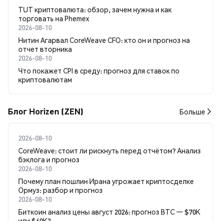
TUT криптовалюта: обзор, зачем нужна и как
торговать на Phemex
2026-08-10
Нитин Агарвал CoreWeave CFO: кто он и прогноз на
отчет вторника
2026-08-10
Что покажет CPI в среду: прогноз для ставок по
криптовалютам
Блог Horizen (ZEN)
Больше
2026-08-10
CoreWeave: стоит ли рискнуть перед отчётом? Анализ
бэклога и прогноз
2026-08-10
Почему план пошлин Ирана угрожает криптосделке
Ормуз: разбор и прогноз
2026-08-10
Биткоин анализ цены август 2026: прогноз BTC — $70K
или $60K?