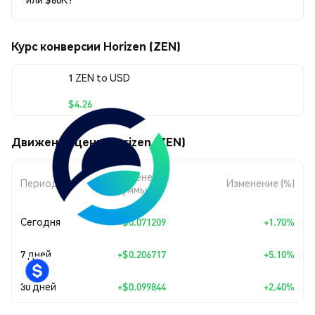
Курс конверсии Horizen (ZEN)
1 ZEN to USD
$4.26
Движения цены Horizen (ZEN)
Изменение
Период
Изменение (%)
суммы
Сегодня
+
$0.071209
+1.70%
7 дней
+
$0.206717
+5.10%
30 дней
+
$0.099844
+2.40%