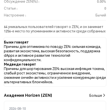
Обсуждение ZEN(%) :
0.00%
Статьи :
0
Настроение :
Бычий
64 уникальных пользователей говорят о ZEN, и он занимает
1256-е место по упоминаниям и активности среди собранных
постов. За последние 24 часа настроение в отношении ZEN
во всех социальных сетях было Бычий. Всего было
Быки говорят
опубликовано 0 новостных статей о ZEN. В Twitter 27.50%
Причины для оптимизма по поводу ZEN: сильная команда,
твитов имели бычий настрой по сравнению с 11.25% твитов с
развитая экосистема, высокая безопасность, поддержка
медвежьим настроем по ZEN. 61.25% твитов были
dApps и активное развитие технологий
нейтральными по отношению к ZEN. Эти данные основаны
конфиденциальности.
на 78 твитах.
Медведи говорят
Причины для шортирования ZEN: высокая инфляция токена,
слабый рост экосистемы, ограниченное внедрение,
снижение ончейн-активности и усиление конкуренции среди
альтернативных блокчейнов.
Академия Horizen (ZEN)
Больше
2026-08-10