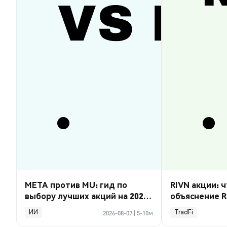
META против MU: гид по
RIVN акции: ч
выбору лучших акций на 2026
объяснение R
год
ИИ
TradFi
2026-08-07
|
5-10м