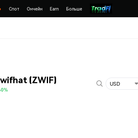
Спот
Ончейн
Earn
Больше
wifhat (ZWIF)
USD
60%