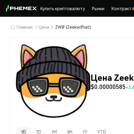
Купить криптовалюту
Рынки
Контракт
Главная
Цена
ZWIF (Zeekwifhat)
Цена Zeek
$0.00000585
+2.
1D
7D
1M
3M
1Y
YTD