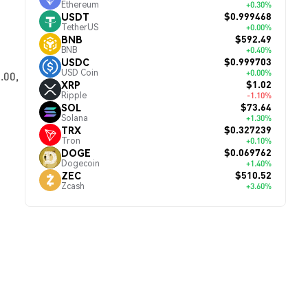
Ethereum
+0.30%
$0.999468
USDT
TetherUS
+0.00%
$592.49
BNB
BNB
+0.40%
$0.999703
USDC
USD Coin
+0.00%
.00,
$1.02
XRP
Ripple
-1.10%
$73.64
SOL
Solana
+1.30%
$0.327239
TRX
Tron
+0.10%
$0.069762
DOGE
Dogecoin
+1.40%
$510.52
ZEC
Zcash
+3.60%