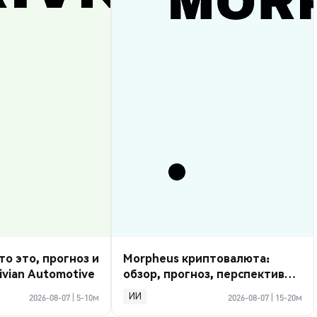
то это, прогноз и
Morpheus криптовалюта:
ivian Automotive
обзор, прогноз, перспективы
2026
ИИ
2026-08-07
|
5-10м
2026-08-07
|
15-20м