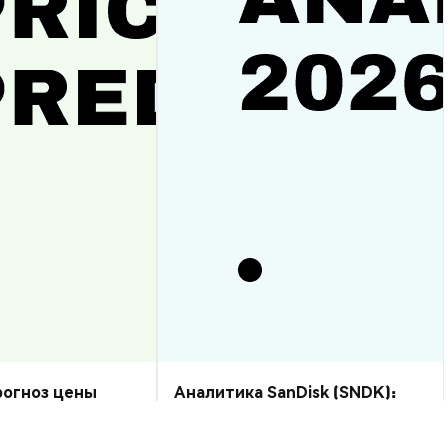
прогноз цены
Аналитика SanDisk (SNDK):
рост или спад?
прогноз цены на 2026–2030,
стоит ли купить?
Аналитика Рынка
2026-08-07
|
10-15м
2026-08-06
|
5-10м