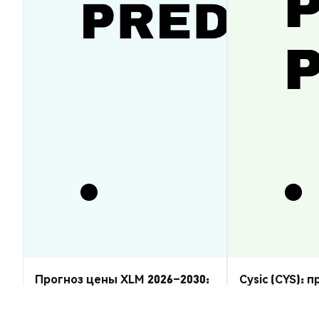
Прогноз цены XLM 2026–2030:
Cysic (CYS): 
восстановится ли Stellar
2026–2030 — 
Lumens?
Аналитика Рынка
Аналитика Рынка
2026-08-07
|
5-10м