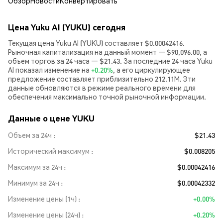
Обзор
Новости
Конвертировать
Цена Yuku AI (YUKU) сегодня
Текущая цена Yuku AI (YUKU) составляет $0.00042416.
Рыночная капитализация на данный момент — $90,096.00, а
объем торгов за 24 часа — $21.43. За последние 24 часа Yuku
AI показал изменение на
+0.20%
, а его циркулирующее
предложение составляет приблизительно 212.11M. Эти
данные обновляются в режиме реального времени для
обеспечения максимально точной рыночной информации.
Данные о цене YUKU
Объем за 24ч
$21.43
Исторический максимум
$0.008205
Максимум за 24ч
$0.00042416
Минимум за 24ч
$0.00042332
Изменение цены (1ч)
+0.00%
Изменение цены (24ч)
+0.20%