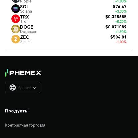
Ripple
+1.00%
$76.47
SOL
Solana
+3.30%
$0.328655
TRX
Tron
+0.20%
$0.071089
DOGE
Dogecoin
+1.90%
$504.81
ZEC
Zcash
-1.00%
Русский

Продукты
Контрактная торговля