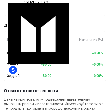
1 YUKU to USD
$0.00042416
Движения цены Yuku AI (YUKU)
Изменение
Период
Изменение (%)
суммы
Сегодня
+
$0.00000084
+0.20%
7 дней
+
$0.00
+0.00%
30 дней
+
$0.00
+0.00%
Отказ от ответственности
Цены на криптовалюту подвержены значительным
рыночным рискам и волатильности. Инвестируйте только в
те продукты, которые вам хорошо знакомы и в рисках