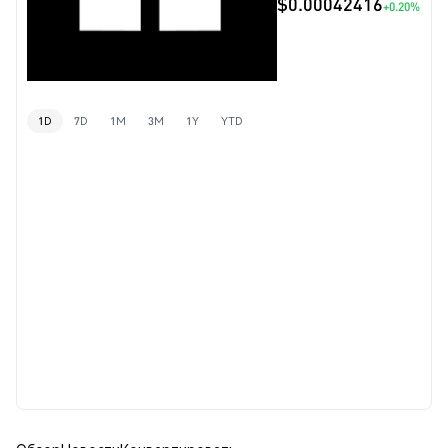
$0.00042416
+0.20%
1D
7D
1M
3M
1Y
YTD