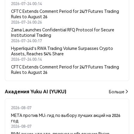
2026-07-24 00:14
CFTC Extends Comment Period for 24/7 Futures Trading
Rules to August 26
2026-07-24 00:26
Zama Launches Confidential RFQ Protocol for Secure
Institutional Trading
2026-07-24 00:17
Hyperliquid's RWA Trading Volume Surpasses Crypto
Assets, Reaches 54% Share
2026-07-24 00:14
CFTC Extends Comment Period for 24/7 Futures Trading
Rules to August 26
Академия Yuku AI (YUKU)
Больше
2026-08-07
META против MU: гид по выбору лучших акций на 2026
год
2026-08-07
RIVN акции: что это, прогноз и объяснение Rivian