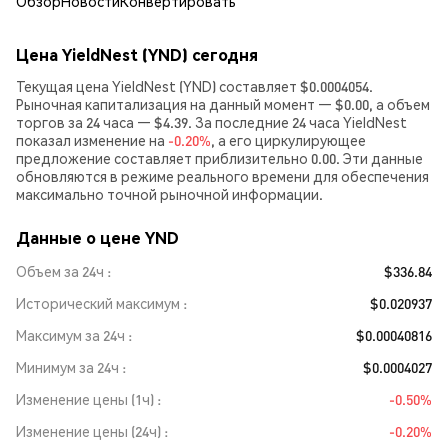
Обзор
Новости
Конвертировать
Цена YieldNest (YND) сегодня
Текущая цена YieldNest (YND) составляет $0.0004054.
Рыночная капитализация на данный момент — $0.00, а объем
торгов за 24 часа — $4.39. За последние 24 часа YieldNest
показал изменение на
-0.20%
, а его циркулирующее
предложение составляет приблизительно 0.00. Эти данные
обновляются в режиме реального времени для обеспечения
максимально точной рыночной информации.
Данные о цене YND
Объем за 24ч
$336.84
Исторический максимум
$0.020937
Максимум за 24ч
$0.00040816
Минимум за 24ч
$0.0004027
Изменение цены (1ч)
-0.50%
Изменение цены (24ч)
-0.20%