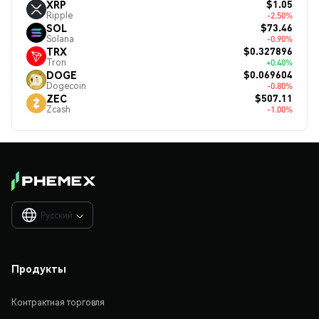
$1.05
XRP
Ripple
-2.50%
$73.46
SOL
Solana
-0.90%
$0.327896
TRX
Tron
+0.40%
$0.069604
DOGE
Dogecoin
-0.80%
$507.11
ZEC
Zcash
-1.00%
Русский

Продукты
Контрактная торговля