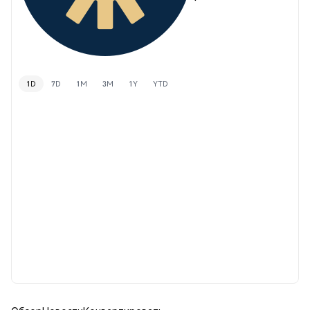
1D
7D
1M
3M
1Y
YTD