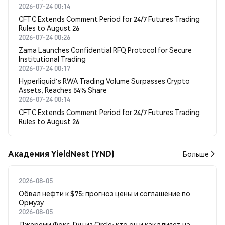
2026-07-24 00:14
CFTC Extends Comment Period for 24/7 Futures Trading
Rules to August 26
2026-07-24 00:26
Zama Launches Confidential RFQ Protocol for Secure
Institutional Trading
2026-07-24 00:17
Hyperliquid's RWA Trading Volume Surpasses Crypto
Assets, Reaches 54% Share
2026-07-24 00:14
CFTC Extends Comment Period for 24/7 Futures Trading
Rules to August 26
Академия YieldNest (YND)
Больше
2026-08-05
Обвал нефти к $75: прогноз цены и соглашение по
Ормузу
2026-08-05
Джереми Фокс-Гин из Circle: кто он и как влияет на