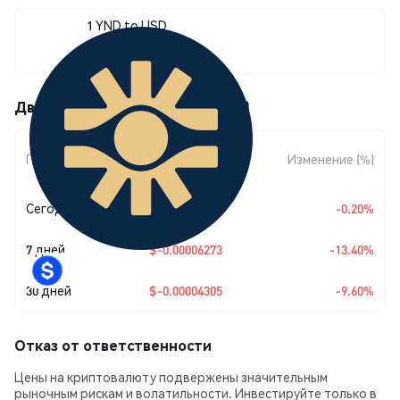
1 YND to USD
$0.0004054
Движения цены YieldNest (YND)
Изменение
Период
Изменение (%)
суммы
Сегодня
$-0.00000081
-0.20%
7 дней
$-0.00006273
-13.40%
30 дней
$-0.00004305
-9.60%
Отказ от ответственности
Цены на криптовалюту подвержены значительным
рыночным рискам и волатильности. Инвестируйте только в