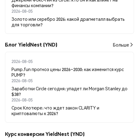
финансы компании?
2026-08-05
Золото или серебро 2026: какой драгметалл выбрать
для торговли?
Блог YieldNest (YND)
Больше
2026-08-05
Pump.fun прогноз цены 2026–2030: как изменится курс
PUMP?
2026-08-05
Заработки Circle сегодня: упадет ли Morgan Stanley до
$38?
2026-08-05
Срок Клотюре: что ждет закон CLARITY и
криптовалюты к 2026?
Курс конверсии YieldNest (YND)