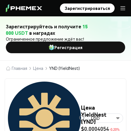
Зарегистрироваться
Зарегистрируйтесь и получите
15
000 USDT
в наградах
Ограниченное предложение ждёт вас!
Регистрация
Главная
Цена
YND (YieldNest)
Цена
YieldNest
USD
(YND)
$0.0004054
-0.20%