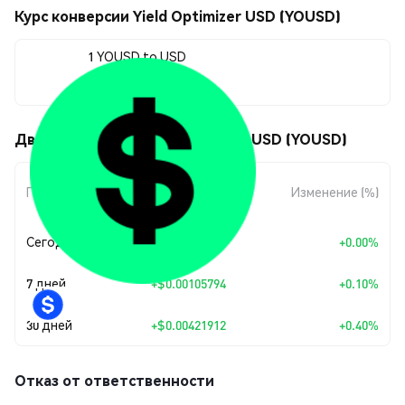
Курс конверсии Yield Optimizer USD (YOUSD)
1 YOUSD to USD
$1.06
Движения цены Yield Optimizer USD (YOUSD)
Изменение
Период
Изменение (%)
суммы
Сегодня
+
$0.00
+0.00%
7 дней
+
$0.00105794
+0.10%
30 дней
+
$0.00421912
+0.40%
Отказ от ответственности