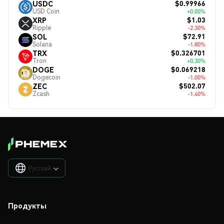
$0.99966
USDC
USD Coin
+0.00%
$1.03
XRP
Ripple
-2.30%
$72.91
SOL
Solana
-1.80%
$0.326701
TRX
Tron
+0.30%
$0.069218
DOGE
Dogecoin
-1.00%
$502.07
ZEC
Zcash
-1.40%
Русский

Продукты