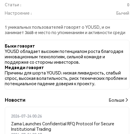
Статьи :
0
Настроение :
Бычий
1 уникальных пользователей говорят о YOUSD, и он
занимает 3668-е место по упоминаниям и активности среди
собранных постов. За последние 24 часа настроение в
отношении YOUSD во всех социальных сетях было Бычий.
Быки говорят
Всего было опубликовано 0 новостных статей о YOUSD. В
YOUSD обладает высоким потенциалом роста благодаря
Twitter 50.00% твитов имели бычий настрой по сравнению с
инновационным технологиям, сильной команде и
16.67% твитов с медвежьим настроем по YOUSD. 33.33%
поддержке со стороны инвесторов.
твитов были нейтральными по отношению к YOUSD. Эти
Медведи говорят
данные основаны на 6 твитах.
Причины для шорта YOUSD: низкая ликвидность, слабый
спрос, высокая волатильность, риск технических проблем и
потенциальное падение доверия к проекту.
Новости
Больше
2026-07-24 00:26
Zama Launches Confidential RFQ Protocol for Secure
Institutional Trading