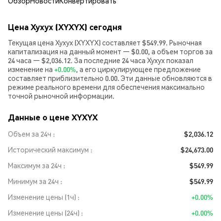
Обзор
Новости
Конвертировать
Цена Xyxyx (XYXYX) сегодня
Текущая цена Xyxyx (XYXYX) составляет $549.99. Рыночная
капитализация на данный момент — $0.00, а объем торгов за
24 часа — $2,036.12. За последние 24 часа Xyxyx показал
изменение на
+0.00%
, а его циркулирующее предложение
составляет приблизительно 0.00. Эти данные обновляются в
режиме реального времени для обеспечения максимально
точной рыночной информации.
Данные о цене XYXYX
Объем за 24ч
$2,036.12
Исторический максимум
$24,673.00
Максимум за 24ч
$549.99
Минимум за 24ч
$549.99
Изменение цены (1ч)
+0.00%
Изменение цены (24ч)
+0.00%