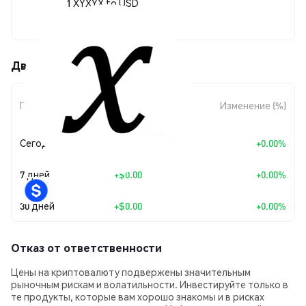
1 XYXYX to USD
$549.99
Движения цены Xyxyx (XYXYX)
Изменение
Период
Изменение (%)
суммы
Сегодня
+
$0.00
+0.00%
7 дней
+
$0.00
+0.00%
30 дней
+
$0.00
+0.00%
Отказ от ответственности
Цены на криптовалюту подвержены значительным
рыночным рискам и волатильности. Инвестируйте только в
те продукты, которые вам хорошо знакомы и в рисках