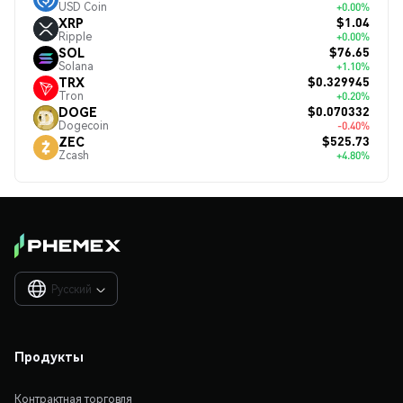
USD Coin
+0.00%
$1.04
XRP
Ripple
+0.00%
$76.65
SOL
Solana
+1.10%
$0.329945
TRX
Tron
+0.20%
$0.070332
DOGE
Dogecoin
-0.40%
$525.73
ZEC
Zcash
+4.80%
Русский

Продукты
Контрактная торговля