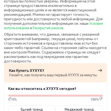
которых вы полностью уверены. Информация на этой
странице предоставлена исключительно в
информационных целях и не является инвестиционной
рекомендацией. Phemex не гарантирует точность,
пригодность или достоверность любой информации. Для
получения дополнительной информации см. наши
Условия
использования
и
Раскрытие рисков
.
Обратите внимание, что данные, связанные с указанной
криптовалютой (например, текущая цена), получены от
сторонних источников и предоставлены «как есть» без
каких‑либо гарантий. Ссылки на сторонние сайты находятся
вне контроля Phemex. Содержимое страницы не следует
рассматривать как подтверждение или гарантию
достоверности.
Как Купить XYXYX?
Узнайте, как получить ваш первый XYXYX за минуты.
Как вы относитесь к XYXYX сегодня?
0%
100%
Бычий тренд
Медвежий тренд