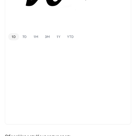
1D
7D
1M
3M
1Y
YTD