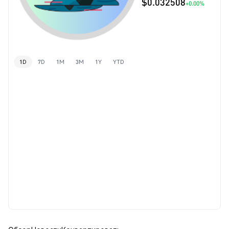
$0.032508
+0.00%
1D
7D
1M
3M
1Y
YTD