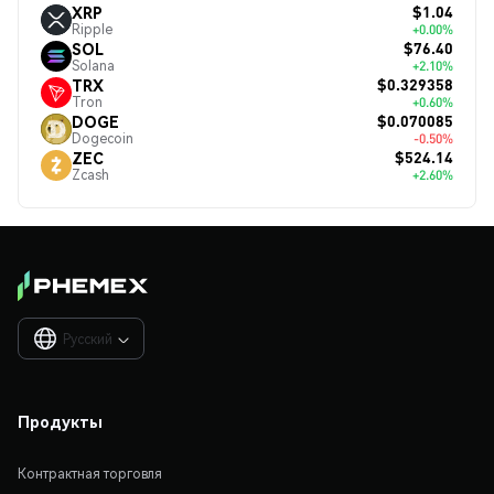
$1.04
XRP
Ripple
+0.00%
$76.40
SOL
Solana
+2.10%
$0.329358
TRX
Tron
+0.60%
$0.070085
DOGE
Dogecoin
-0.50%
$524.14
ZEC
Zcash
+2.60%
Русский

Продукты
Контрактная торговля