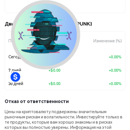
$0.032508
Движения цены Xpunk Labs (XPUNK)
Изменение
Период
Изменение (%)
суммы
Сегодня
+
$0.00
+0.00%
7 дней
+
$0.00
+0.00%
30 дней
+
$0.00
+0.00%
Отказ от ответственности
Цены на криптовалюту подвержены значительным
рыночным рискам и волатильности. Инвестируйте только в
те продукты, которые вам хорошо знакомы и в рисках
которых вы полностью уверены. Информация на этой