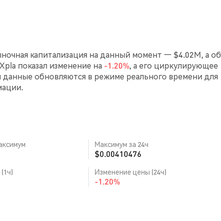
Рыночная капитализация на данный момент — $4.02M, а о
а Xpla показал изменение на
-1.20%
, а его циркулирующее
и данные обновляются в режиме реального времени для
мации.
аксимум
Максимум за 24ч
$0.00410476
(1ч)
Изменение цены (24ч)
-1.20%