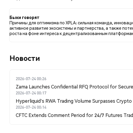
по сравнению с NaN% твитов с медвежьим настрое
к XPLA. Эти данные основаны на 0 твитах.
Быки говорят
Причины для оптимизма по XPLA: сильная команда, инноваци
активное развитие экосистемы и партнерства, а также пот
роста на фоне интереса к децентрализованным платформа
Новости
2026-07-24 00:26
Zama Launches Confidential RFQ Protocol for Secure 
2026-07-24 00:17
Hyperliquid's RWA Trading Volume Surpasses Crypto
2026-07-24 00:14
CFTC Extends Comment Period for 24/7 Futures Trad