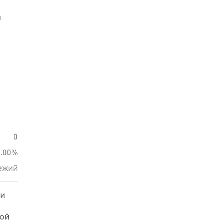
й
0
0.00%
ежий
ди
рой