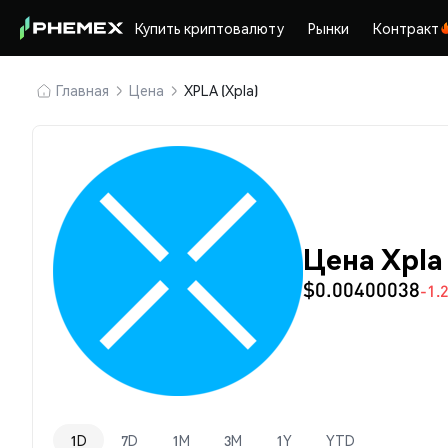
Купить криптовалюту
Рынки
Контракт
Главная
Цена
XPLA (Xpla)
Цена Xpla
$0.00400038
-1.
1D
7D
1M
3M
1Y
YTD