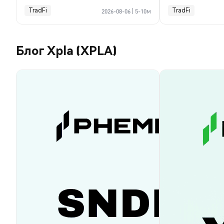
TradFi
TradFi
2026-08-06
|
5-10м
Блог Xpla (XPLA)