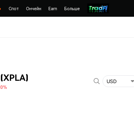
Спот
Ончейн
Earn
Больше
 (XPLA)
USD
20%