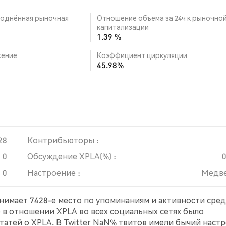
однённая рыночная
Отношение объема за 24ч к рыночно
капитализации
1.39 %
ение
Коэффициент циркуляции
45.98%
28
Контрибьюторы :
0
Обсуждение XPLA(%) :
0
Настроение :
Медв
анимает 7428-е место по упоминаниям и активности сре
е в отношении XPLA во всех социальных сетях было
атей о XPLA. В Twitter NaN% твитов имели бычий наст