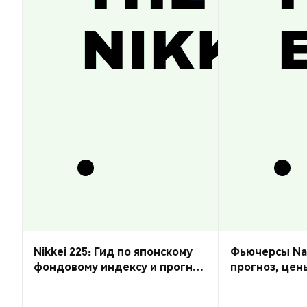
Nikkei 225: Гид по японскому
Фьючерсы Nas
фондовому индексу и прогноз
прогноз, цен
курса
торговать