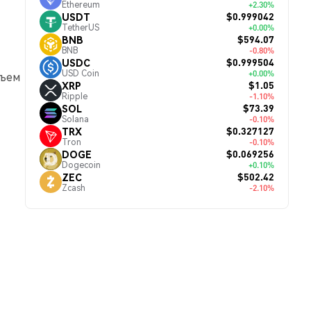
Ethereum
+2.30%
$0.999042
USDT
TetherUS
+0.00%
$594.07
BNB
BNB
-0.80%
$0.999504
USDC
USD Coin
+0.00%
бъем
$1.05
XRP
Ripple
-1.10%
$73.39
SOL
Solana
-0.10%
$0.327127
TRX
Tron
-0.10%
$0.069256
DOGE
Dogecoin
+0.10%
$502.42
ZEC
Zcash
-2.10%