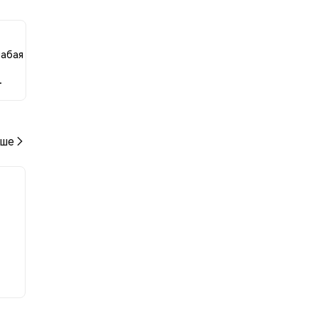
нию
лабая
.
ше