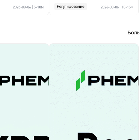
криптосделке по Ормузу
Регулирование
2026-08-06
|
5-10м
2026-08-06
|
10-15м
Боль