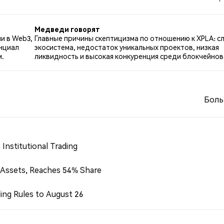
м по XPLA. NaN% твитов были нейтральными по отноше
Медведи говорят
и в Web3,
Главные причины скептицизма по отношению к XPLA: с
енциал
экосистема, недостаток уникальных проектов, низкая
м.
ликвидность и высокая конкуренция среди блокчейнов
Боль
Institutional Trading
 Assets, Reaches 54% Share
ing Rules to August 26