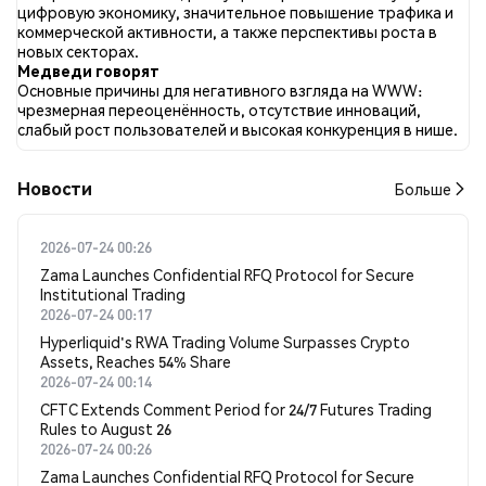
8.07% твитов с медвежьим настроем по WWW. 77.64%
цифровую экономику, значительное повышение трафика и
твитов были нейтральными по отношению к WWW. Эти
коммерческой активности, а также перспективы роста в
данные основаны на 161 твитах.
новых секторах.
Медведи говорят
Основные причины для негативного взгляда на WWW:
чрезмерная переоценённость, отсутствие инноваций,
слабый рост пользователей и высокая конкуренция в нише.
Новости
Больше
2026-07-24 00:26
Zama Launches Confidential RFQ Protocol for Secure
Institutional Trading
2026-07-24 00:17
Hyperliquid's RWA Trading Volume Surpasses Crypto
Assets, Reaches 54% Share
2026-07-24 00:14
CFTC Extends Comment Period for 24/7 Futures Trading
Rules to August 26
2026-07-24 00:26
Zama Launches Confidential RFQ Protocol for Secure