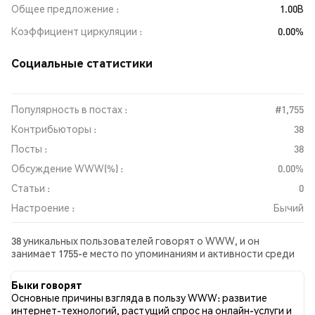
Общее предложение
1.00B
Коэффициент циркуляции
0.00%
Социальные статистики
Популярность в постах :
#1,755
Контрибьюторы :
38
Посты :
38
Обсуждение WWW(%) :
0.00%
Статьи :
0
Настроение :
Бычий
38 уникальных пользователей говорят о WWW, и он
занимает 1755-е место по упоминаниям и активности среди
собранных постов. За последние 24 часа настроение в
отношении WWW во всех социальных сетях было Бычий.
Быки говорят
Всего было опубликовано 0 новостных статей о WWW. В
Основные причины взгляда в пользу WWW: развитие
Twitter 14.29% твитов имели бычий настрой по сравнению с
интернет-технологий, растущий спрос на онлайн-услуги и