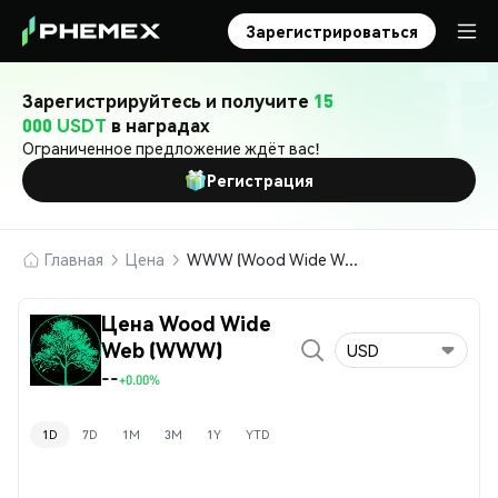
Зарегистрироваться
Зарегистрируйтесь и получите
15
000 USDT
в наградах
Ограниченное предложение ждёт вас!
Регистрация
Главная
Цена
WWW (Wood Wide Web)
Цена Wood Wide
Web (WWW)
USD
--
+0.00%
1D
7D
1M
3M
1Y
YTD