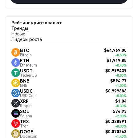
Рейтинг криптовалют
Тренды
Новые
Лидеры роста
$64,969.00
BTC
Bitcoin
+0.50%
$1,919.85
ETH
Ethereum
+0.40%
$0.999439
USDT
TetherUS
+0.00%
$594.77
BNB
BNB
+1.00%
$0.999686
USDC
USD Coin
+0.00%
$1.04
XRP
Ripple
+0.30%
$74.93
SOL
Solana
+2.30%
$0.328891
TRX
Tron
+0.30%
$0.070263
DOGE
Dogecoin
+1.40%