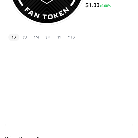
$1.00
+0.00%
1D
7D
1M
3M
1Y
YTD