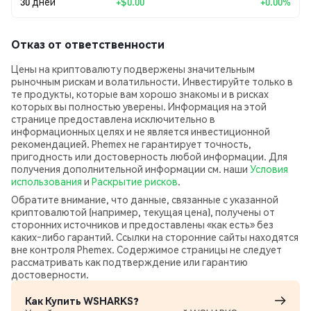
30 дней
+
$0.00
+0.00%
Отказ от ответственности
Цены на криптовалюту подвержены значительным
рыночным рискам и волатильности. Инвестируйте только в
те продукты, которые вам хорошо знакомы и в рисках
которых вы полностью уверены. Информация на этой
странице предоставлена исключительно в
информационных целях и не является инвестиционной
рекомендацией. Phemex не гарантирует точность,
пригодность или достоверность любой информации. Для
получения дополнительной информации см. наши
Условия
использования
и
Раскрытие рисков
.
Обратите внимание, что данные, связанные с указанной
криптовалютой (например, текущая цена), получены от
сторонних источников и предоставлены «как есть» без
каких‑либо гарантий. Ссылки на сторонние сайты находятся
вне контроля Phemex. Содержимое страницы не следует
рассматривать как подтверждение или гарантию
достоверности.
Как Купить WSHARKS?