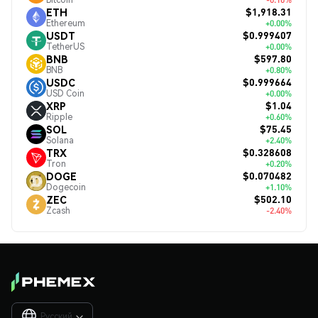
$1,918.31
ETH
Ethereum
+0.00%
$0.999407
USDT
TetherUS
+0.00%
$597.80
BNB
BNB
+0.80%
$0.999664
USDC
USD Coin
+0.00%
$1.04
XRP
Ripple
+0.60%
$75.45
SOL
Solana
+2.40%
$0.328608
TRX
Tron
+0.20%
$0.070482
DOGE
Dogecoin
+1.10%
$502.10
ZEC
Zcash
-2.40%
Русский
