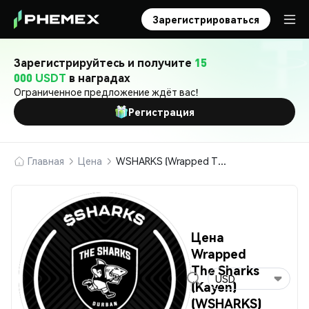
Зарегистрироваться
Зарегистрируйтесь и получите
15
000 USDT
в наградах
Ограниченное предложение ждёт вас!
Регистрация
Главная
Цена
WSHARKS (Wrapped The Sharks (Kayen))
Цена
Wrapped
The Sharks
USD
(Kayen)
(WSHARKS)