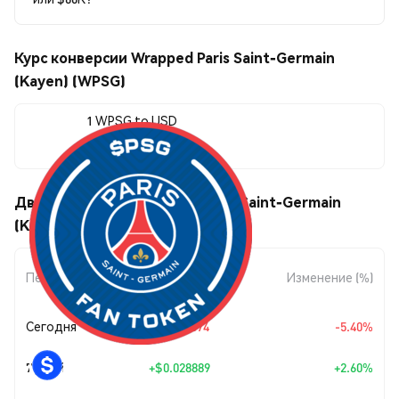
Курс конверсии Wrapped Paris Saint-Germain
(Kayen) (WPSG)
1 WPSG to USD
$1.14
Движения цены Wrapped Paris Saint-Germain
(Kayen) (WPSG)
Изменение
Период
Изменение (%)
суммы
Сегодня
-$0.065074
-5.40%
7 дней
+
$0.028889
+2.60%