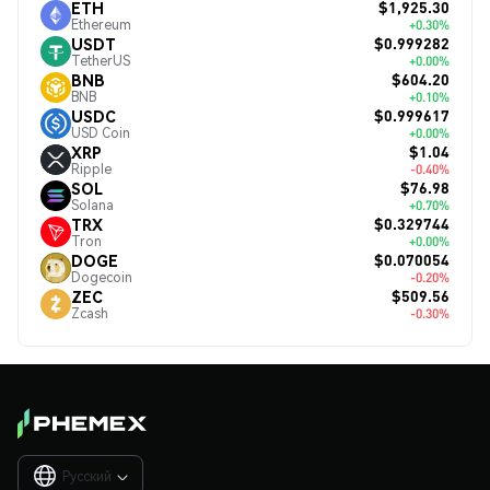
$1,925.30
ETH
Ethereum
+0.30%
$0.999282
USDT
TetherUS
+0.00%
$604.20
BNB
BNB
+0.10%
$0.999617
USDC
USD Coin
+0.00%
$1.04
XRP
Ripple
-0.40%
$76.98
SOL
Solana
+0.70%
$0.329744
TRX
Tron
+0.00%
$0.070054
DOGE
Dogecoin
-0.20%
$509.56
ZEC
Zcash
-0.30%
Русский
