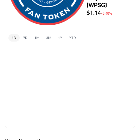
(WPSG)
$1.14
-5.40%
1D
7D
1M
3M
1Y
YTD