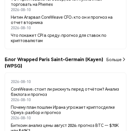
торговать на Phemex
2026-08-10
Нитин Агарвал CoreWeave CFO: кто он и прогноз на
отчет вторника
2026-08-10
Что покажет CPI в среду: прогноз для ставок по
криптовалютам
Блог Wrapped Paris Saint-Germain (Kayen)
Больше
(WPSG)
2026-08-10
CoreWeave: стоит ли рискнуть перед отчётом? Анализ
бэклога и прогноз
2026-08-10
Почему план пошлин Ирана угрожает криптосделке
Ормуз: разбор и прогноз
2026-08-10
Биткоин анализ цены август 2026: прогноз BTC — $70K
или $60K?